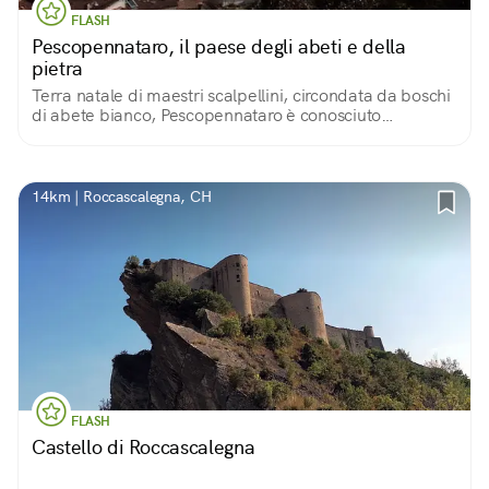
FLASH
Pescopennataro, il paese degli abeti e della
pietra
Terra natale di maestri scalpellini, circondata da boschi
di abete bianco, Pescopennataro è conosciuto
soprattutto per il suo patrimonio naturalistico
caratterizzato da percorsi escursionistici!
14km | Roccascalegna, CH
FLASH
Castello di Roccascalegna