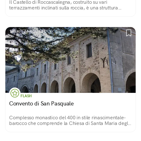
Il Castello di Roccascalegna, costruito su vari
terrazzamenti inclinati sulla roccia, è una struttura
difensiva del XII secolo.
14km | Atessa, CH
FLASH
Convento di San Pasquale
Complesso monastico del 400 in stile rinascimentale-
barocco che comprende la Chiesa di Santa Maria degli
Angeli, un ampio porticato e un pozzo miracoloso del
1709.