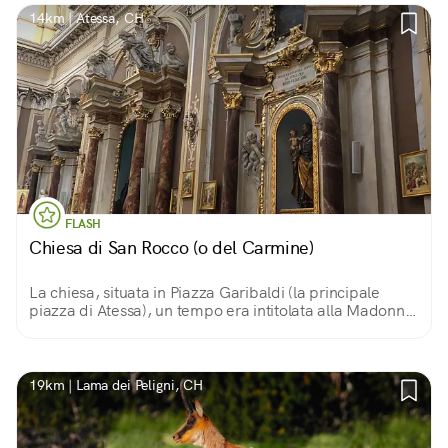
14km | Atessa, CH
FLASH
Chiesa di San Rocco (o del Carmine)
La chiesa, situata in Piazza Garibaldi (la principale
piazza di Atessa), un tempo era intitolata alla Madonna
del Carmine ed era parte del convento dei Carmelitani
che fu fondato nel 1603.
19km | Lama dei Peligni, CH