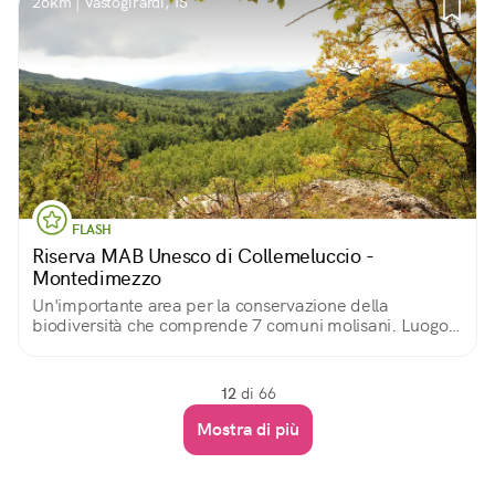
26km | Vastogirardi, IS
FLASH
Riserva MAB Unesco di Collemeluccio -
Montedimezzo
Un'importante area per la conservazione della
biodiversità che comprende 7 comuni molisani. Luogo
ideale per educare le giovani generazioni al rispetto
della natura e alla sostenibilità.
12
di 66
Mostra di più