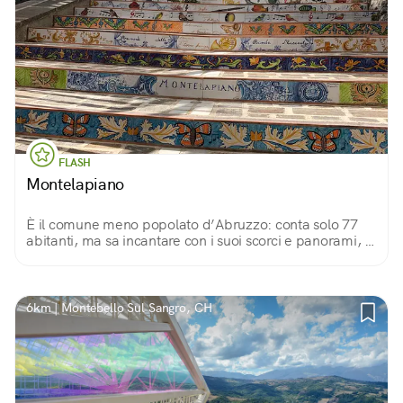
FLASH
Montelapiano
È il comune meno popolato d’Abruzzo: conta solo 77
abitanti, ma sa incantare con i suoi scorci e panorami, e
con qualche coloratissima sorpresa...
6km | Montebello Sul Sangro, CH