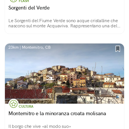
FLASH
Sorgenti del Verde
Le Sorgenti del Fiume Verde sono acque cristalline che
nascono sul monte Acquaviva. Rappresentano una delle
maggiori ricchezze per Fara San Martino, il borgo
abruzzese capitale della pasta!
23km | Montemitro, CB
CULTURA
Montemitro e la minoranza croata molisana
Il borgo che vive «al modo suo»