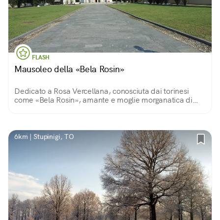
FLASH
Mausoleo della «Bela Rosin»
Dedicato a Rosa Vercellana, conosciuta dai torinesi
come «Bela Rosin», amante e moglie morganatica di
Vittorio Emanuele II, fu eretto per custodirne le spoglie
mortali. Oggi è spazio espositivo.
6km | Stupinigi, TO