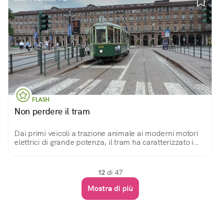
FLASH
Non perdere il tram
Dai primi veicoli a trazione animale ai moderni motori
elettrici di grande potenza, il tram ha caratterizzato i
paesaggi urbani. È bello salire su un vecchio tram,
restaurato e di nuovo in servizio.
12
di 47
Mostra di più