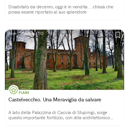
Disabitato da decenni, oggi è in vendita... chissà che
possa essere riportato al suo splendore
6km | Stupinigi, TO
FLASH
Castelvecchio. Una Meraviglia da salvare
A lato della Palazzina di Caccia di Stupinigi, sorge
questo importante fortilizio, con stile architettonico
simile ai castelli agricoli tre-quattrocenteschi della zona.
Oggi in stato di abbandono.