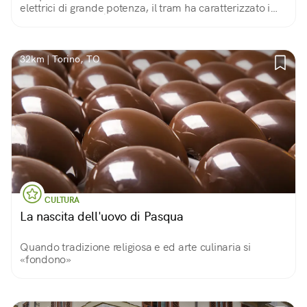
elettrici di grande potenza, il tram ha caratterizzato i
paesaggi urbani. È bello salire su un vecchio tram,
restaurato e di nuovo in servizio.
32km | Torino, TO
CULTURA
La nascita dell'uovo di Pasqua
Quando tradizione religiosa e ed arte culinaria si
«fondono»