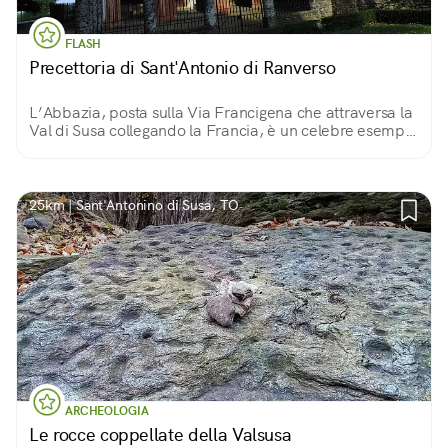
FLASH
Precettoria di Sant'Antonio di Ranverso
L’Abbazia, posta sulla Via Francigena che attraversa la
Val di Susa collegando la Francia, è un celebre esempio
di architettura gotica. Qui anche antico ospedale che
curava il «Fuoco di sant’Antonio».
25km | Sant'Antonino di Susa, TO
ARCHEOLOGIA
Le rocce coppellate della Valsusa