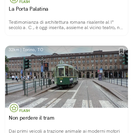
FLASH
La Porta Palatina
Testimonianza di architettura romana risalente al I°
secolo a. C., è oggi inserita, assieme al vicino teatro, nel
Parco Archeologico inaugurato nel 2006, in occasione
delle Olimpiadi invernali.
32km | Torino, TO
FLASH
Non perdere il tram
Dai primi veicoli a trazione animale ai moderni motori