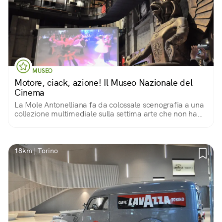
MUSEO
Motore, ciack, azione! Il Museo Nazionale del
Cinema
La Mole Antonelliana fa da colossale scenografia a una
collezione multimediale sulla settima arte che non ha
uguali al mondo
18km | Torino