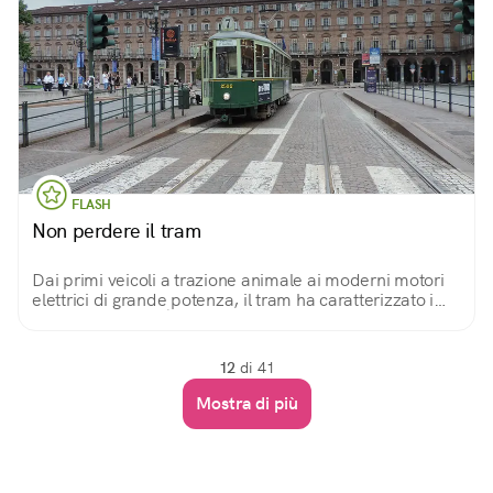
FLASH
Non perdere il tram
Dai primi veicoli a trazione animale ai moderni motori
elettrici di grande potenza, il tram ha caratterizzato i
paesaggi urbani. È bello salire su un vecchio tram,
restaurato e di nuovo in servizio.
12
di 41
Mostra di più