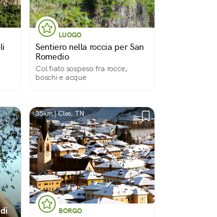
LUOGO
li
Sentiero nella roccia per San
Romedio
Col fiato sospeso fra rocce,
boschi e acque
35km | Cles, TN
di
BORGO