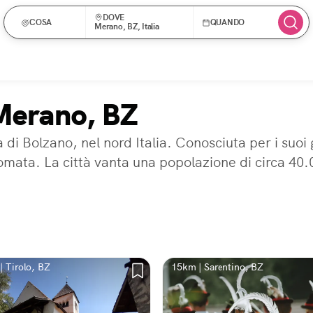
DOVE
COSA
QUANDO
Merano, BZ, Italia
 Merano, BZ
i Bolzano, nel nord Italia. Conosciuta per i suoi gi
mata. La città vanta una popolazione di circa 40.00
| Tirolo, BZ
15km | Sarentino, BZ