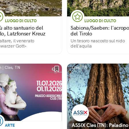
LUOGO DI CULTO
LUOGO DI CULTO
iù alto santuario del
Sabiona/Saeben: l'acropo
olo, Latzfonser Kreuz
del Tirolo
'altare, il venerato
Un tesoro nascosto sul nido
warzer Gott»
dell'aquila
 | Cles, TN
Cles, TN
ASSIX Cles (TN): Paladino 
ARTE