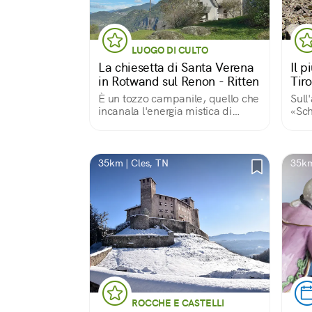
LUOGO DI CULTO
La chiesetta di Santa Verena
Il p
in Rotwand sul Renon - Ritten
Tir
È un tozzo campanile, quello che
Sull
incanala l'energia mistica di
«Sch
questo monte e la diffonde sulla
valle e al cielo
35km | Cles, TN
35km
ROCCHE E CASTELLI