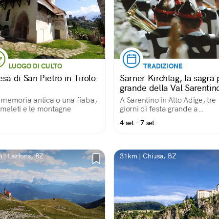
LUOGO DI CULTO
TRADIZIONE
sa di San Pietro in Tirolo
Sarner Kirchtag, la sagra 
grande della Val Sarentin
memoria antica o una fiaba,
A Sarentino in Alto Adige, tre
i meleti e le montagne
giorni di festa grande a
settembre
4 set - 7 set
 | Lazfons, BZ
31km | Chiusa, BZ