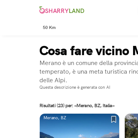
SHARRY
LAND
50 Km
Cosa fare vicino
Merano è un comune della provincia d
temperato, è una meta turistica rino
delle Alpi.
Questa descrizione è generata con AI
Risultati (23) per: «Merano, BZ, Italia»
Merano, BZ
3km 