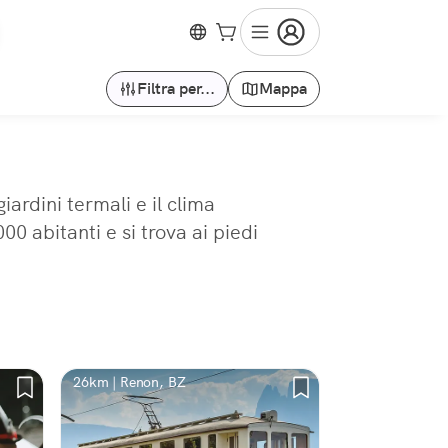
Filtra per...
Mappa
ardini termali e il clima
0 abitanti e si trova ai piedi
26km | Renon, BZ