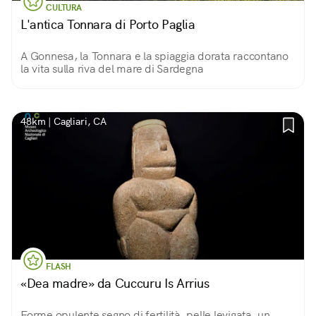
CULTURA
L'antica Tonnara di Porto Paglia
A Gonnesa, la Tonnara e la spiaggia dorata raccontano
la vita sulla riva del mare di Sardegna
48km | Cagliari, CA
FLASH
«Dea madre» da Cuccuru Is Arrius
Forme opulente segno di fertilità, pelle levigata, un