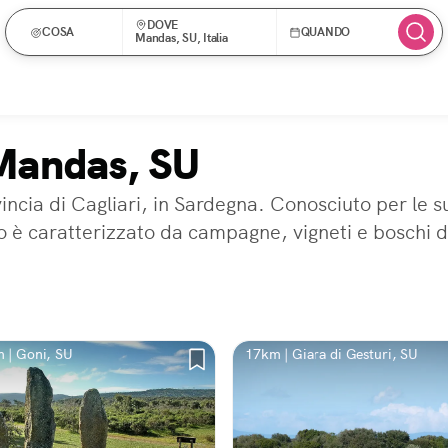
DOVE
COSA
QUANDO
Mandas, SU, Italia
 Mandas, SU
incia di Cagliari, in Sardegna. Conosciuto per le s
io è caratterizzato da campagne, vigneti e boschi di
 | Goni, SU
17km | Giara di Gesturi, SU