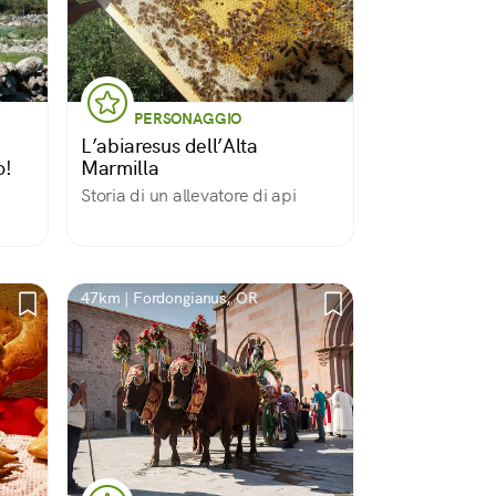
PERSONAGGIO
L’abiaresus dell’Alta
o!
Marmilla
Storia di un allevatore di api
 di
le.
47km | Fordongianus, OR