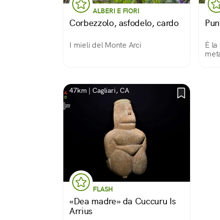
ALBERI E FIORI
Corbezzolo, asfodelo, cardo
Pun
I mieli del Monte Arci
È la
meta
47km | Cagliari, CA
FLASH
«Dea madre» da Cuccuru Is
Arrius