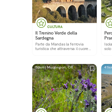
CULTURA
Il Trenino Verde della
Perd
Sardegna
Pra
Parte da Mandas la ferrovia
Isola
turistica che attraversa il cuore
solo
pittoresco dell'isola
Parc
circ
più 
36km | Morgongiori, OR
41km