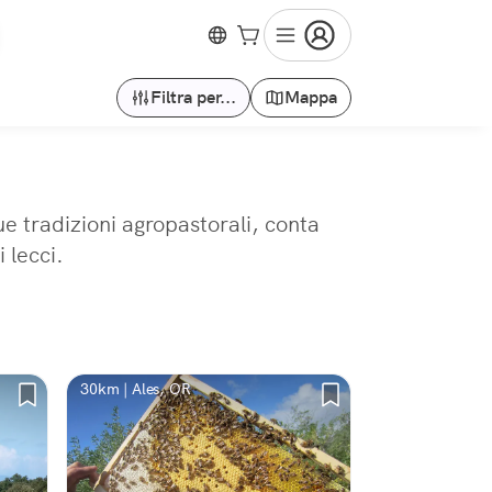
Filtra per...
Mappa
ue tradizioni agropastorali, conta
 lecci.
30km | Ales, OR