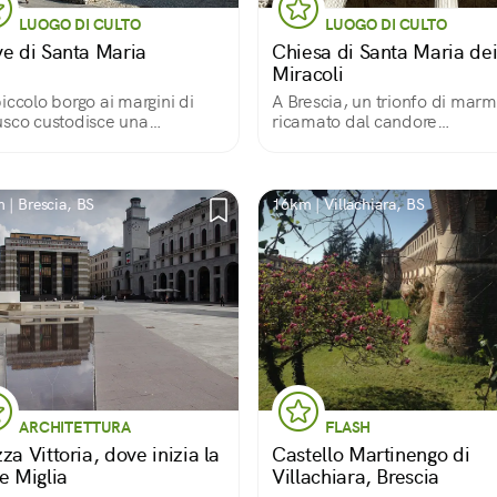
LUOGO DI CULTO
LUOGO DI CULTO
ve di Santa Maria
Chiesa di Santa Maria de
Miracoli
iccolo borgo ai margini di
A Brescia, un trionfo di mar
sco custodisce una
ricamato dal candore
issima pieve medievale
abbagliante
 | Brescia, BS
16km | Villachiara, BS
ARCHITETTURA
FLASH
za Vittoria, dove inizia la
Castello Martinengo di
e Miglia
Villachiara, Brescia