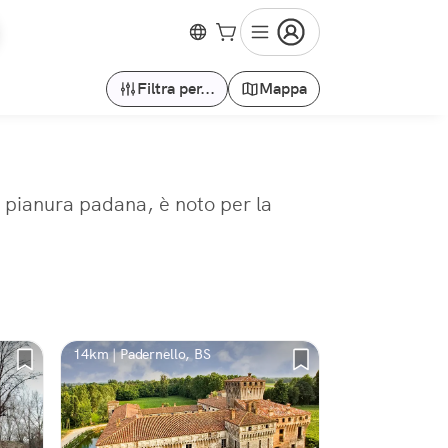
Filtra per...
Mappa
la pianura padana, è noto per la
14km | Padernello, BS