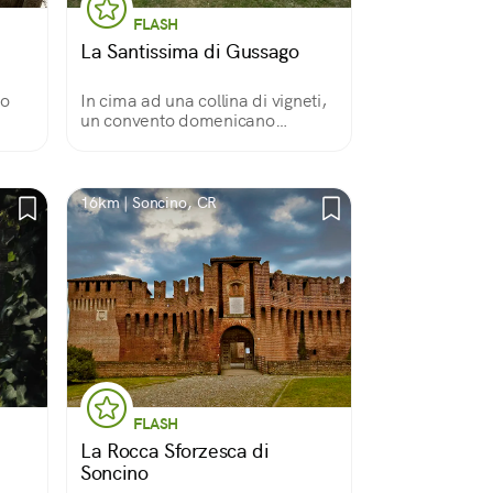
FLASH
i
La Santissima di Gussago
mo
In cima ad una collina di vigneti,
un convento domenicano
abbandonato che si dà arie di
castello. La passeggiata per
raggiungerlo e la vista sulla
Franciacorta sono bellissime.
16km | Soncino, CR
FLASH
La Rocca Sforzesca di
Soncino