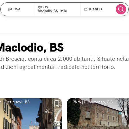
DOVE
COSA
QUANDO
Maclodio, BS, Italia
Maclodio, BS
di Brescia, conta circa 2.000 abitanti. Situato nel
adizioni agroalimentari radicate nel territorio.
 | Orzinuovi, BS
13km | Pumenengo, BG