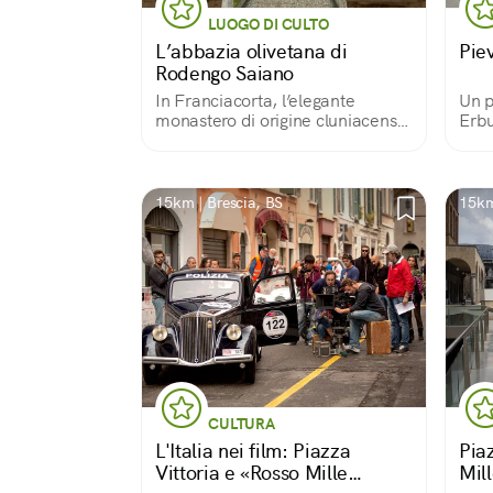
LUOGO DI CULTO
L’abbazia olivetana di
Pie
Rodengo Saiano
In Franciacorta, l’elegante
Un p
monastero di origine cluniacense
Erbu
custodisce raffinate opere d’arte
bell
15km | Brescia, BS
15km
CULTURA
L'Italia nei film: Piazza
Piaz
Vittoria e «Rosso Mille
Mill