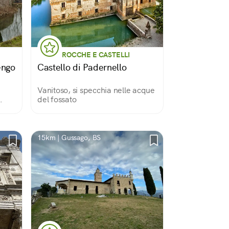
ROCCHE E CASTELLI
engo
Castello di Padernello
Vanitoso, si specchia nelle acque
del fossato
si
15km | Gussago, BS