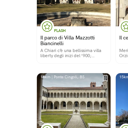
FLASH
Il parco di Villa Mazzotti
Il c
Biancinelli
A Chiari c’è una bellissima villa
Meri
liberty degli inizi del ‘900;
Orzi
l’edificio è raramente visitabile
piaz
ma si può ammirare dall’esterno
affa
perché è circondato da un
come
grande parco scenografico.
pode
14km | Ponte Cingoli, BS
15km
cast