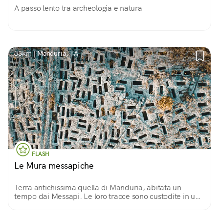
A passo lento tra archeologia e natura
33km | Manduria, TA
FLASH
Le Mura messapiche
Terra antichissima quella di Manduria, abitata un
tempo dai Messapi. Le loro tracce sono custodite in un
parco archeologico: le mura, il fonte pliniano e l'enorme
necrcropoli ci aspettano.