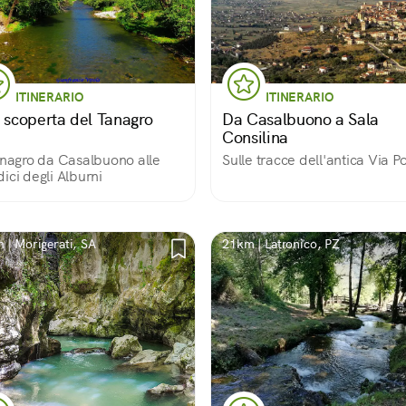
ITINERARIO
ITINERARIO
a scoperta del Tanagro
Da Casalbuono a Sala
Consilina
anagro da Casalbuono alle
Sulle tracce dell'antica Via Po
ici degli Alburni
 | Morigerati, SA
21km | Latronico, PZ