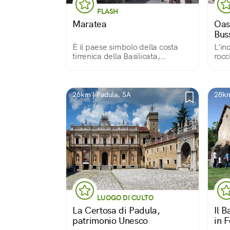
FLASH
Maratea
Oas
Bus
È il paese simbolo della costa
L'in
tirrenica della Basilicata,
rocc
denominata la perla del Tirreno,
zona turistica e porto; è immersa
in una natura rigogliosa e sede di
manifestazioni ed eventi
26km | Padula, SA
28km
mondani.
LUOGO DI CULTO
La Certosa di Padula,
Il B
patrimonio Unesco
in 