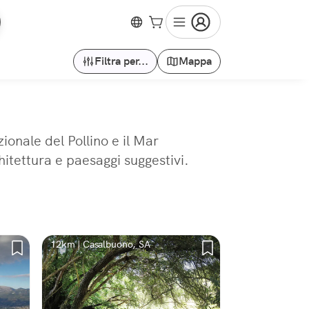
Filtra per...
Mappa
ionale del Pollino e il Mar
hitettura e paesaggi suggestivi.
12km | Casalbuono, SA