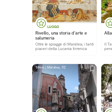
LUOGO
Rivello, una storia d'arte e
All
salumeria
Oltre le spiagge di Maratea, i tanti
Il T
piaceri della Lucania tirrenica
pend
14km | Maratea, PZ
18km