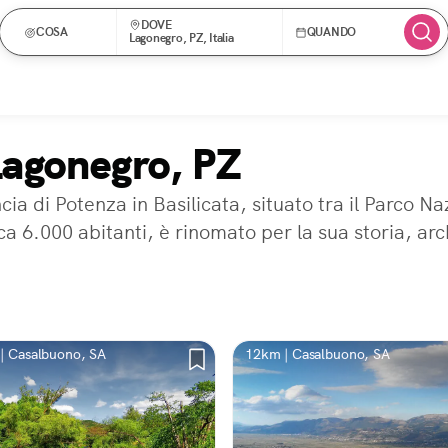
DOVE
COSA
QUANDO
Lagonegro, PZ, Italia
Lagonegro, PZ
a di Potenza in Basilicata, situato tra il Parco Naz
a 6.000 abitanti, è rinomato per la sua storia, arc
| Casalbuono, SA
12km | Casalbuono, SA