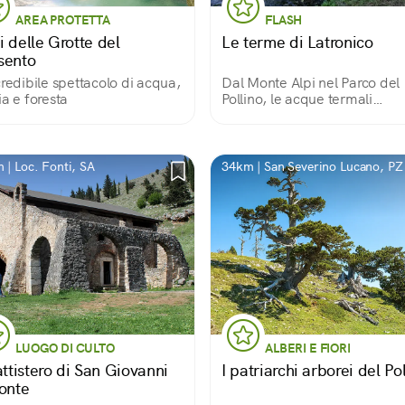
AREA PROTETTA
FLASH
i delle Grotte del
Le terme di Latronico
sento
credibile spettacolo di acqua,
Dal Monte Alpi nel Parco del
ia e foresta
Pollino, le acque termali
scendono per chilometri
sottoterra e confluiscono nel
parco termale di Latronico, l
dalla bellezza incantevole, u
 | Loc. Fonti, SA
34km | San Severino Lucano, PZ
in Basilicata.
LUOGO DI CULTO
ALBERI E FIORI
attistero di San Giovanni
I patriarchi arborei del Po
Fonte