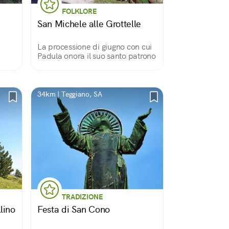
FOLKLORE
San Michele alle Grottelle
La processione di giugno con cui
Padula onora il suo santo patrono
uogo
nico
34km | Teggiano, SA
TRADIZIONE
llino
Festa di San Cono