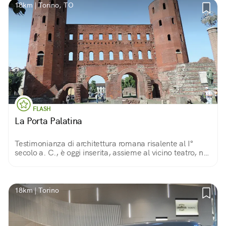
18km | Torino, TO
FLASH
La Porta Palatina
Testimonianza di architettura romana risalente al I°
secolo a. C., è oggi inserita, assieme al vicino teatro, nel
Parco Archeologico inaugurato nel 2006, in occasione
delle Olimpiadi invernali.
18km | Torino