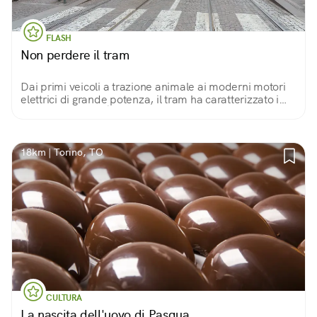
FLASH
Non perdere il tram
Dai primi veicoli a trazione animale ai moderni motori
elettrici di grande potenza, il tram ha caratterizzato i
paesaggi urbani. È bello salire su un vecchio tram,
restaurato e di nuovo in servizio.
18km | Torino, TO
CULTURA
La nascita dell'uovo di Pasqua