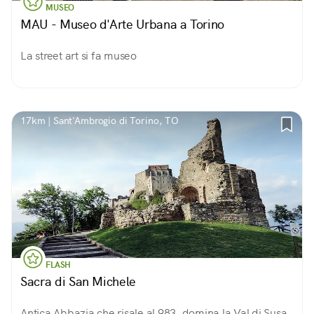
MUSEO
MAU - Museo d'Arte Urbana a Torino
La street art si fa museo
17km | Sant'Ambrogio di Torino, TO
FLASH
Sacra di San Michele
Antica Abbazia che risale al 983, domina la Val di Susa,