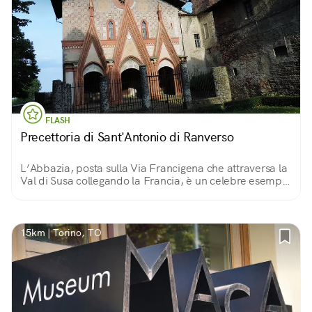
FLASH
Precettoria di Sant'Antonio di Ranverso
L’Abbazia, posta sulla Via Francigena che attraversa la
Val di Susa collegando la Francia, è un celebre esempio
di architettura gotica. Qui anche antico ospedale che
curava il «Fuoco di sant’Antonio».
15km | Torino, TO