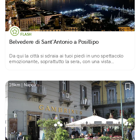
FLASH
Belvedere di Sant'Antonio a Posillipo
Da qui la città si sdraia ai tuoi piedi in uno spettacolo
emozionante, soprattutto la sera, con una vista
meravigliosa su Castel dell'Ovo, il golfo e, a coronare il
tutto, il maestoso Vesuvio.
28km | Napoli