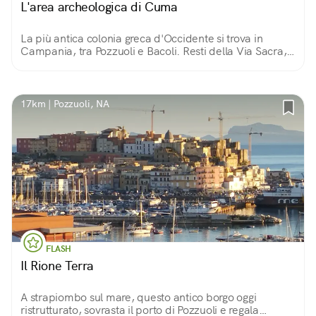
L'area archeologica di Cuma
La più antica colonia greca d'Occidente si trova in
Campania, tra Pozzuoli e Bacoli. Resti della Via Sacra,
templi, terme e molto altro ancora, ci portano in un
passato lontanissimo.
17km | Pozzuoli, NA
FLASH
Il Rione Terra
A strapiombo sul mare, questo antico borgo oggi
ristrutturato, sovrasta il porto di Pozzuoli e regala