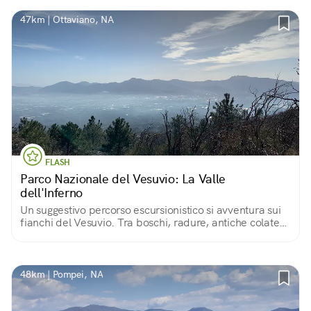
47km | Ottaviano, NA
FLASH
Parco Nazionale del Vesuvio: La Valle
dell'Inferno
Un suggestivo percorso escursionistico si avventura sui
fianchi del Vesuvio. Tra boschi, radure, antiche colate
laviche e ginestre in fiore, si arriva piano piano al cono
del vulcano...
48km | Pompei, NA