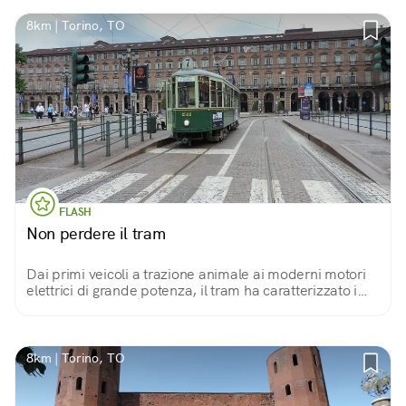
8km | Torino, TO
FLASH
Non perdere il tram
Dai primi veicoli a trazione animale ai moderni motori
elettrici di grande potenza, il tram ha caratterizzato i
paesaggi urbani. È bello salire su un vecchio tram,
restaurato e di nuovo in servizio.
8km | Torino, TO