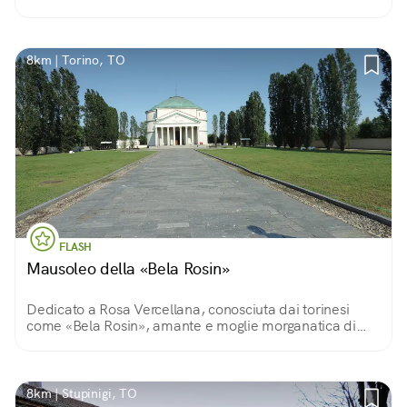
8km | Torino, TO
FLASH
Mausoleo della «Bela Rosin»
Dedicato a Rosa Vercellana, conosciuta dai torinesi
come «Bela Rosin», amante e moglie morganatica di
Vittorio Emanuele II, fu eretto per custodirne le spoglie
mortali. Oggi è spazio espositivo.
8km | Stupinigi, TO