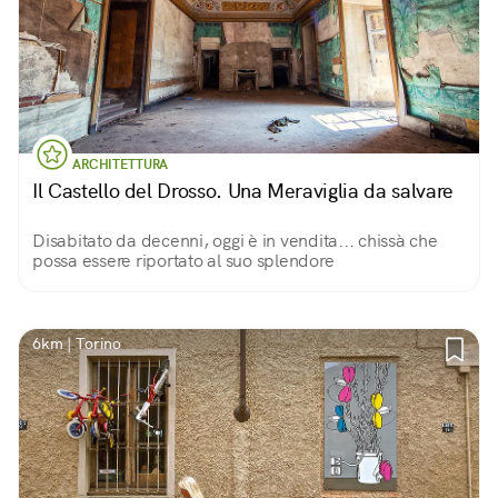
ARCHITETTURA
Il Castello del Drosso. Una Meraviglia da salvare
Disabitato da decenni, oggi è in vendita... chissà che
possa essere riportato al suo splendore
6km | Torino