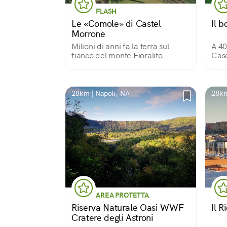
FLASH
Le «Comole» di Castel
Il 
Morrone
Milioni di anni fa la terra sul
A 40
fianco del monte Fioralito
Case
sprofonda all’improvviso. Si
anti
aprono due enormi crateri dalle
la p
pareti a picco: due varchi per
per 
entrare (con cautela) nelle viscere
cupo
28km | Napoli, NA
28km
della terra.
AREA PROTETTA
Riserva Naturale Oasi WWF
Il R
Cratere degli Astroni