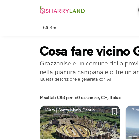
SHARRY
LAND
50 Km
Cosa fare vicino 
Grazzanise è un comune della provin
nella pianura campana e offre un amb
Questa descrizione è generata con AI
Risultati (35) per: «Grazzanise, CE, Italia»
13km | Santa Maria Capua
13km
Vetere, CE
CE