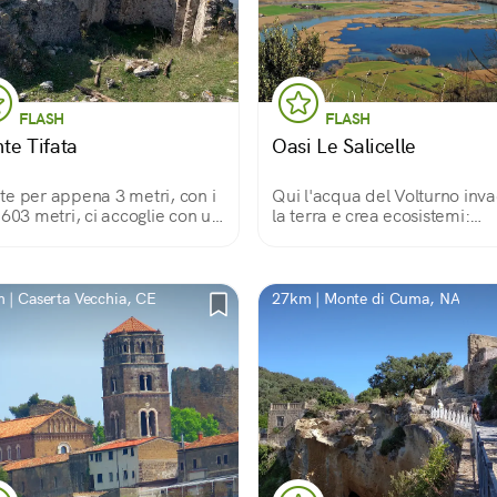
FLASH
FLASH
te Tifata
Oasi Le Salicelle
e per appena 3 metri, con i
Qui l'acqua del Volturno inv
 603 metri, ci accoglie con un
la terra e crea ecosistemi:
iero abbastanza facile da
canneti, salici e pioppi diven
orrere per poi godere sulla
tappa per gli uccelli migratori
cima di tanta pace e tranquillità.
regno di trampolieri, svassi,
rapaci... Un paradiso per i
 | Caserta Vecchia, CE
27km | Monte di Cuma, NA
birdwatcher.