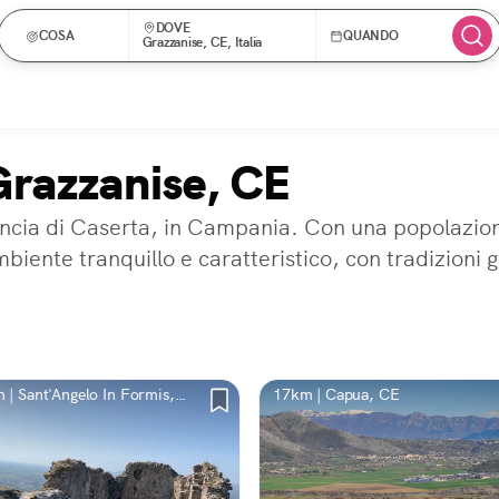
DOVE
COSA
QUANDO
Grazzanise, CE, Italia
Grazzanise, CE
cia di Caserta, in Campania. Con una popolazione 
iente tranquillo e caratteristico, con tradizioni 
 | Sant'Angelo In Formis,
17km | Capua, CE