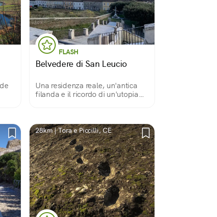
FLASH
Belvedere di San Leucio
ade
Una residenza reale, un'antica
filanda e il ricordo di un'utopia
tano
sognata ma non realizzata. Il
 e
tutto condito da un panorama
spettacolare sulla città di
Caserta.
28km | Tora e Piccilli, CE