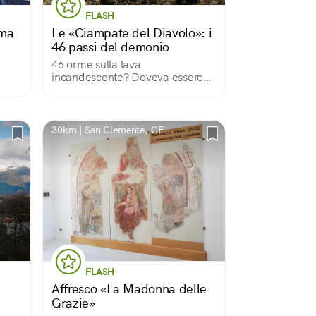
FLASH
uma
Le «Ciampate del Diavolo»: i
46 passi del demonio
46 orme sulla lava
incandescente? Doveva essere
oli.
per forza un demonio! Alla larga!
Invece no. Si scoprì più tardi che
i
era l'Homo Heidelbergensis: la
sua è la più antica orma d’uomo
30km | San Clemente, CE
in tutta Europa.
FLASH
Affresco «La Madonna delle
Grazie»