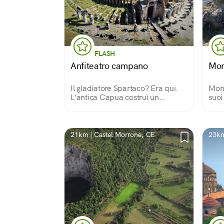
FLASH
Anfiteatro campano
Mon
Il gladiatore Spartaco? Era qui.
Mont
L'antica Capua costruì un
suoi
anfiteatro secondo per
sent
grandezza solo al Colosseo e fu
perc
sede della prima scuola per
gladiatori.
21km | Castel Morrone, CE
23km