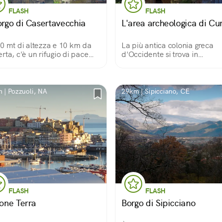
FLASH
FLASH
borgo di Casertavecchia
L'area archeologica di C
0 mt di altezza e 10 km da
La più antica colonia greca
rta, c'è un rifugio di pace
d'Occidente si trova in
chissimo: viuzze e botteghe,
Campania, tra Pozzuoli e Bac
iazza, aria fresca e panorami,
Resti della Via Sacra, templi,
non dire della cattedrale, la
terme e molto altro ancora, c
la e la Torre dei Falchi...
portano in un passato
 | Pozzuoli, NA
29km | Sipicciano, CE
lontanissimo.
FLASH
FLASH
ione Terra
Borgo di Sipicciano