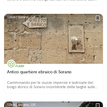
piedi. Costruita dagli Aldobrandeschi nel XII secolo, è
uno dei simboli della città.
12km | Sorano, GR
FLASH
Antico quartiere ebraico di Sorano
Camminando per le viuzze impervie e lastricate del
borgo storico di Sorano incontrerete delle targhe sulle
facciate di alcuni edifici. Una indica l'antico quartiere
ebraico verso cui siamo diretti.
12km | Sorano, GR