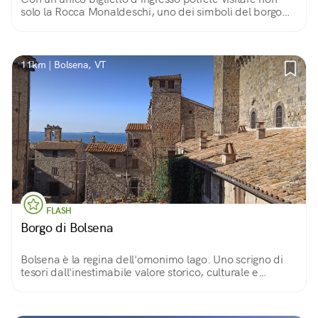
solo la Rocca Monaldeschi, uno dei simboli del borgo
storico di Bolsena, ma anche il Museo e l'Acquario che
custodisce al suo interno.
11km | Bolsena, VT
FLASH
Borgo di Bolsena
Bolsena è la regina dell'omonimo lago. Uno scrigno di
tesori dall'inestimabile valore storico, culturale e
paesaggistico nel cuore di quello che una volta era un
complesso vulcanico noto come Vulsino.