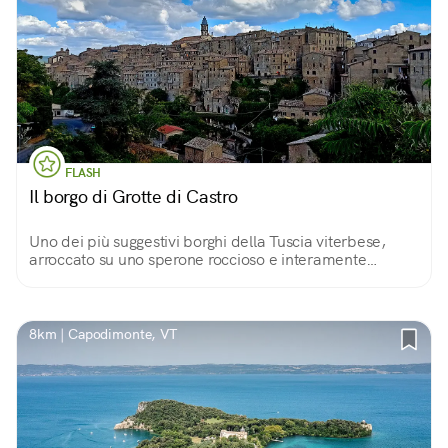
FLASH
Il borgo di Grotte di Castro
Uno dei più suggestivi borghi della Tuscia viterbese,
arroccato su uno sperone roccioso e interamente
edificato in pietra tufacea. Ogni viuzza nasconde uno
scorcio, ogni collina un segreto millenario.
8km | Capodimonte, VT