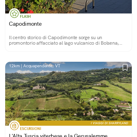
FLASH
Capodimonte
Il centro storico di Capodimonte sorge su un
promontorio affacciato al lago vulcanico di Bolsena,
quasi come fosse una nave fatta di edifici storici in
pietra, fra cui la bellissima Rocca.
12km | Acquapendente, VT
I VIAGGI DI SHARRYLAND
ESCURSIONI
L'Alta Tuscia viterbese e la Gerusalemme