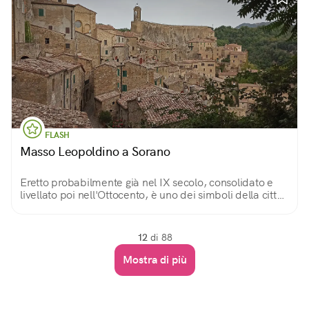
FLASH
Masso Leopoldino a Sorano
Eretto probabilmente già nel IX secolo, consolidato e
livellato poi nell'Ottocento, è uno dei simboli della città
di Sorano. Su di esso, una terrazza panoramica e un
torrino merlato con l'orologio.
12
di 88
Mostra di più