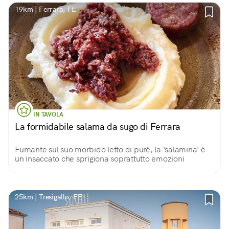
19km | Ferrara, FE
IN TAVOLA
La formidabile salama da sugo di Ferrara
Fumante sul suo morbido letto di purè, la 'salamina' è
un insaccato che sprigiona soprattutto emozioni
25km | Tresigallo, FE