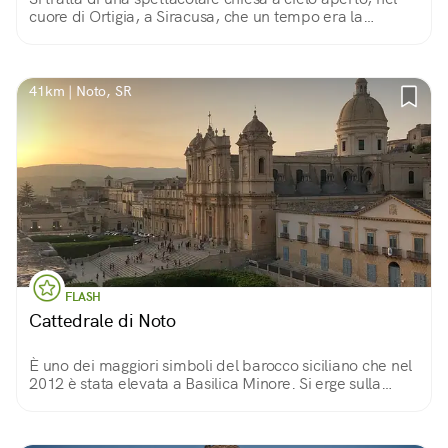
cuore di Ortigia, a Siracusa, che un tempo era la
sinagoga del quartiere ebraico.
41km | Noto, SR
FLASH
Cattedrale di Noto
È uno dei maggiori simboli del barocco siciliano che nel
2012 è stata elevata a Basilica Minore. Si erge sulla
sommità di un’ampia scalinata ed e dedicata a San
Nicolò.