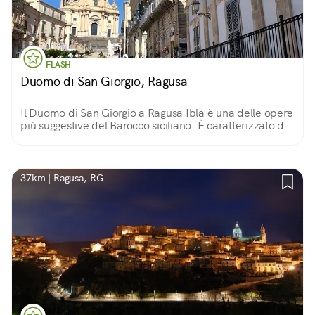
FLASH
Duomo di San Giorgio, Ragusa
Il Duomo di San Giorgio a Ragusa Ibla è una delle opere
più suggestive del Barocco siciliano. È caratterizzato da
una facciata «a torre» che ingloba il campanile e da una
cupola alta 43 metri.
37km | Ragusa, RG