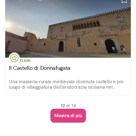
FLASH
Il Castello di Donnafugata
Una masseria rurale medievale divenuta castello e poi
luogo di villeggiatura dell'aristocrazia siciliana nel
Settecento; un parco con 1500 specie vegetali e alberi
monumentali; un museo del costume.
12
di 14
Mostra di più