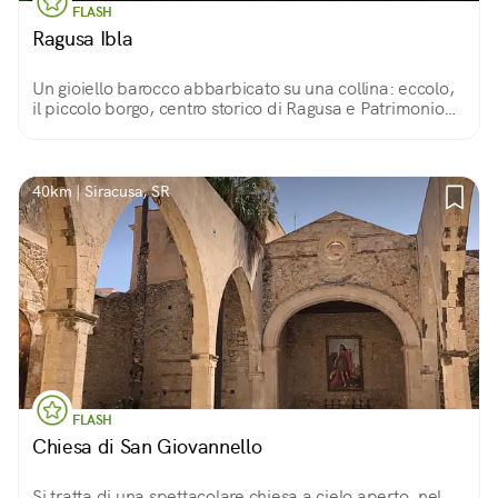
FLASH
Ragusa Ibla
Un gioiello barocco abbarbicato su una collina: eccolo,
il piccolo borgo, centro storico di Ragusa e Patrimonio
UNESCO, incantevole intreccio di volute, colonne,
capitelli e decori in candida pietra
40km | Siracusa, SR
FLASH
Chiesa di San Giovannello
Si tratta di una spettacolare chiesa a cielo aperto, nel