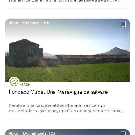
Domenica delle Palme: sono statue cave alte anche tre
metri che rappresentano i 12 apostoli. È un uomo, il
santaro, che le muove dall'interno.
45km | Centuripe, EN
FLASH
Fondaco Cuba. Una Meraviglia da salvare
Sembra una cascina abbandonata tra i campi
dell'entroterra siciliano, ma è un'antichissima stazione
di posta, una locanda che ospitò perfino un re e una
regina.
48km | Donnafugata, RG