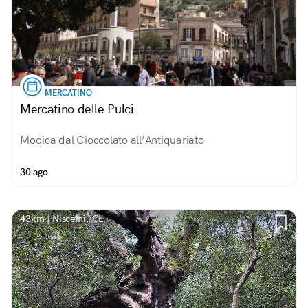
MERCATINO
Mercatino delle Pulci
Modica dal Cioccolato all’Antiquariato
30 ago
43km | Niscemi, CL