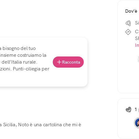
Dov'è
Si
C
S
I
a bisogno del tuo
 insieme costruiamo la
ell’Italia rurale.
Racconta
ioni. Punti-ciliegia per
1 
la Sicilia, Noto è una cartolina che mi è