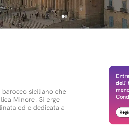
Entra
dell'
meno 
 barocco siciliano che
Condi
ilica Minore. Si erge
linata ed e dedicata a
Regis