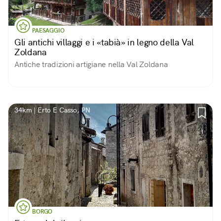
PAESAGGIO
Gli antichi villaggi e i «tabià» in legno della Val
Zoldana
Antiche tradizioni artigiane nella Val Zoldana
34km | Erto E Casso, PN
BORGO