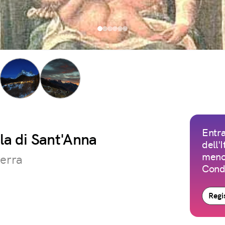
Entra
la di Sant'Anna
dell'
meno 
terra
Condi
Regis