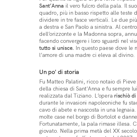
Sant’Anna
 il vero fulcro della pala. Il su
quadro, più in basso rispetto alle teste d
dividere in tre fasce verticali. Le due p
a destra e San Paolo a sinistra. Al centro
dell’orizzonte e la Madonna sopra, annull
facendo convergere i loro sguardi nel vi
tutto si unisce.
 In questo paese dove le m
l’amore di una madre ci eleva al divino.
Un po' di storia
Fu Matteo Palatini, ricco notaio di Pieve
della chiesa di Sant'Anna e fu sempre lui
realizzata dal Tiziano. L’opera
rischiò d
durante le invasioni napoleoniche fu sta
cavo di abete e nascosta in una legnaia.
molte case nel borgo di Bortolot e danne
Fortunatamente, la pala rimase illesa. 
giovato. Nella prima metà del XX secolo 