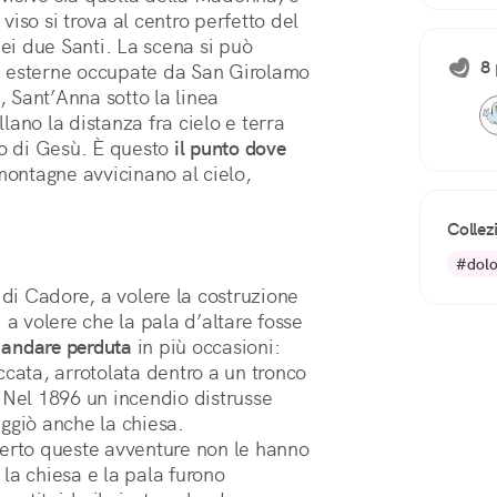
o viso si trova al centro perfetto del 
ei due Santi. La scena si può 
8 
iù esterne occupate da San Girolamo 
, Sant’Anna sotto la linea 
ano la distanza fra cielo e terra 
so di Gesù. È questo 
il punto dove 
ontagne avvicinano al cielo, 
Collez
#dolo
 di Cadore, a volere la costruzione
 a volere che la pala d’altare fosse
i andare perduta
in più occasioni:
ccata, arrotolata dentro a un tronco
 Nel 1896 un incendio distrusse
ggiò anche la chiesa.
Certo queste avventure non le hanno
la chiesa e la pala furono