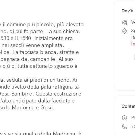
Dov'è
V
 il comune più piccolo, più elevato 
S
e meno popolato della provincia di Belluno, di cui fa parte. La sua chiesa, 
I
 1530 e il 1540. Inizialmente era 
I
nei secoli venne ampliata, 
e. La facciata bianca, stretta e 
ompagnata dal campanile. Al suo 
più di tutte cattura lo sguardo è 
, seduta ai piedi di un trono. Ai 
ndo livello della pala raffigura la 
 Gesù Bambino. Questa costruzione 
alto anticipato dalla facciata e 
Contat
erso la Madonna e Gesù.
P
+
Per quanto la figura di più forte impatto visivo sia quella della Madonna, è 