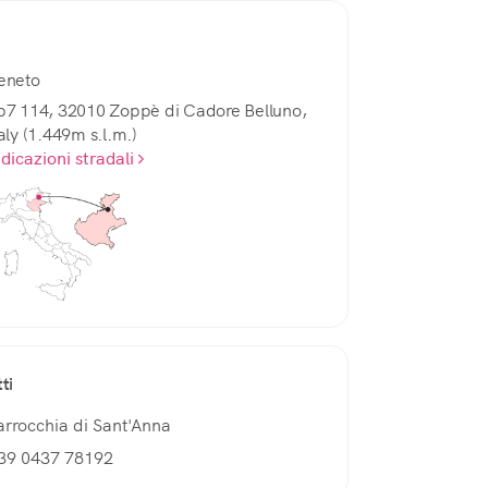
eneto
p7 114, 32010 Zoppè di Cadore Belluno,
taly (1.449m s.l.m.)
ndicazioni stradali
ti
arrocchia di Sant'Anna
39 0437 78192