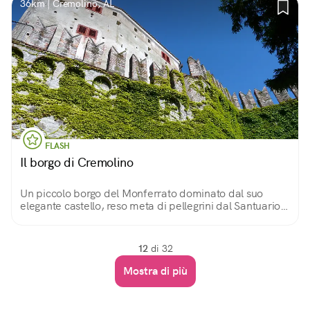
36km | Cremolino, AL
FLASH
Il borgo di Cremolino
Un piccolo borgo del Monferrato dominato dal suo
elegante castello, reso meta di pellegrini dal Santuario
della Bruceta ed affacciato sul meraviglioso paesaggio
di questa zona.
12
di 32
Mostra di più