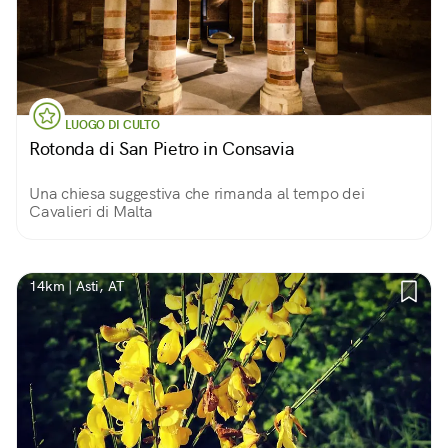
LUOGO DI CULTO
Rotonda di San Pietro in Consavia
Una chiesa suggestiva che rimanda al tempo dei
Cavalieri di Malta
14km | Asti, AT