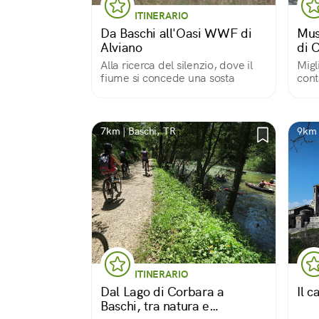
ITINERARIO
Da Baschi all'Oasi WWF di
Mus
Alviano
di 
Alla ricerca del silenzio, dove il
Migl
fiume si concede una sosta
cont
espo
stan
del 
nel 
7km | Baschi, TR
9km 
ITINERARIO
Dal Lago di Corbara a
Il c
Baschi, tra natura e