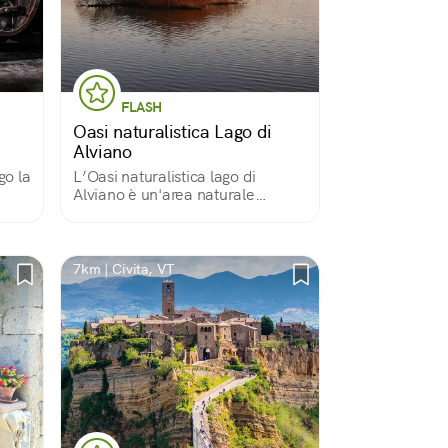
FLASH
Oasi naturalistica Lago di
Alviano
go la
L’Oasi naturalistica lago di
Alviano è un'area naturale
protetta gestita dal WWF Italia,
luogo ideale per il birdwatching o
per trascorrere una giornata di
puro relax a stretto contatto con
7km | Civita, VT
la natura.