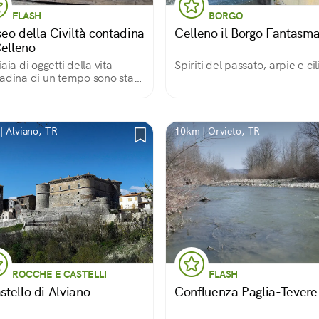
FLASH
BORGO
eo della Civiltà contadina
Celleno il Borgo Fantasm
Celleno
iaia di oggetti della vita
Spiriti del passato, arpie e cil
adina di un tempo sono stati
sti in ambienti sotterranei e
ze ricavate dai vecchi edifici
borgo fantasma di Celleno,
cuore della Tuscia viterbese.
| Alviano, TR
10km | Orvieto, TR
ROCCHE E CASTELLI
FLASH
astello di Alviano
Confluenza Paglia-Tevere