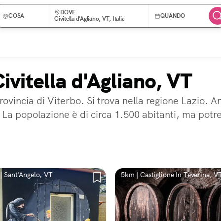
DOVE
COSA
QUANDO
Civitella d'Agliano, VT, Italia
ivitella d'Agliano, VT
rovincia di Viterbo. Si trova nella regione Lazio. A
 La popolazione è di circa 1.500 abitanti, ma potr
| Sant'Angelo, VT
5km | Castiglione In Teverina, V