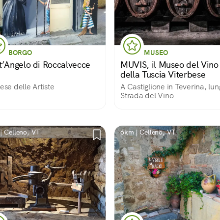
BORGO
MUSEO
t’Angelo di Roccalvecce
MUVIS, il Museo del Vino
della Tuscia Viterbese
aese delle Artiste
A Castiglione in Teverina, lun
Strada del Vino
| Celleno, VT
6km | Celleno, VT