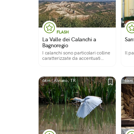
FLASH
La Valle dei Calanchi a
San
Bagnoregio
I calanchi sono particolari colline
Il p
caratterizzate da accentuati
fenomeni di erosione. Alcuni
sorgono nella Tuscia viterbese, in
particolare nell'area nota come la
Valle dei Calanchi di Bagnoregio.
6km | Alviano, TR
6km 