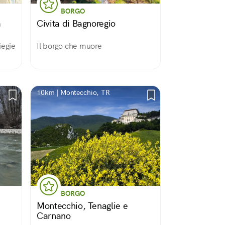
BORGO
a
Civita di Bagnoregio
iegie
Il borgo che muore
10km | Montecchio, TR
BORGO
Montecchio, Tenaglie e
Carnano