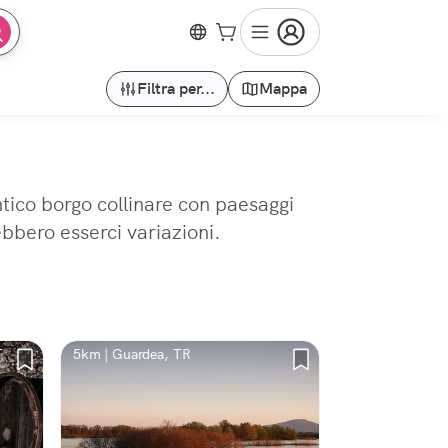
Filtra per...
Mappa
ntico borgo collinare con paesaggi
ebbero esserci variazioni.
T
5km | Guardea, TR