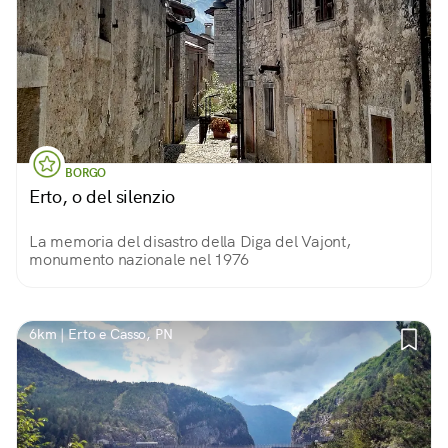
BORGO
Erto, o del silenzio
La memoria del disastro della Diga del Vajont,
monumento nazionale nel 1976
6km | Erto e Casso, PN