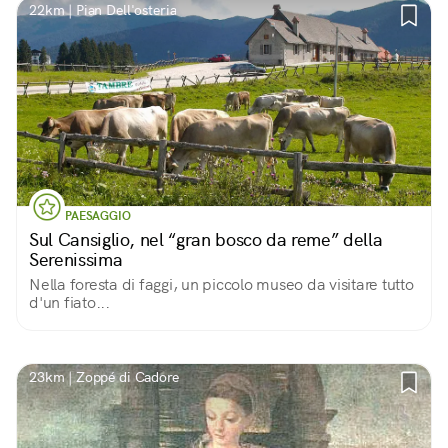
22km | Pian Dell'osteria
PAESAGGIO
Sul Cansiglio, nel “gran bosco da reme” della
Serenissima
Nella foresta di faggi, un piccolo museo da visitare tutto
d'un fiato...
23km | Zoppé di Cadore