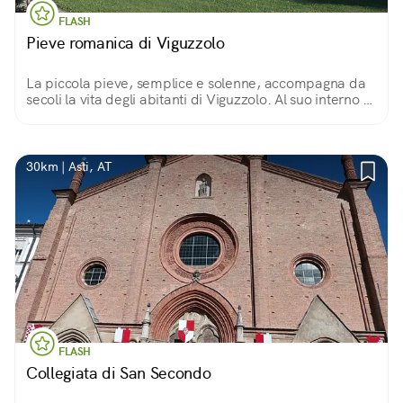
FLASH
Pieve romanica di Viguzzolo
La piccola pieve, semplice e solenne, accompagna da
secoli la vita degli abitanti di Viguzzolo. Al suo interno ci
si può immergere in una spiritualità senza tempo,
scendendo fin nella sua cripta.
30km | Asti, AT
FLASH
Collegiata di San Secondo