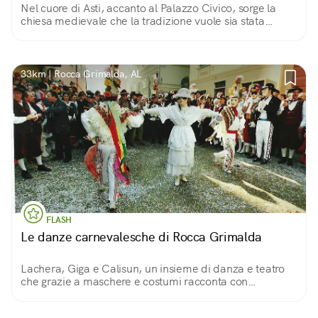
Nel cuore di Asti, accanto al Palazzo Civico, sorge la
chiesa medievale che la tradizione vuole sia stata
costruita nel luogo dove venne martirizzato Secondo,
soldato romano del II secolo.
33km | Rocca Grimalda, AL
FLASH
Le danze carnevalesche di Rocca Grimalda
Lachera, Giga e Calisun, un insieme di danza e teatro
che grazie a maschere e costumi racconta con
spensieratezza ed allegria le lotte del popolo contro un
tiranno feudatario.