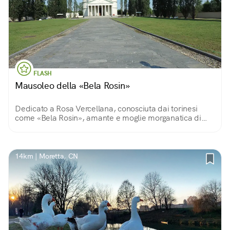
FLASH
Mausoleo della «Bela Rosin»
Dedicato a Rosa Vercellana, conosciuta dai torinesi
come «Bela Rosin», amante e moglie morganatica di
Vittorio Emanuele II, fu eretto per custodirne le spoglie
mortali. Oggi è spazio espositivo.
14km | Moretta, CN