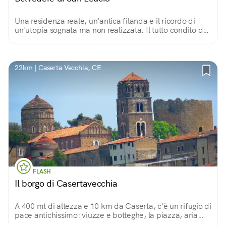
Una residenza reale, un'antica filanda e il ricordo di
un'utopia sognata ma non realizzata. Il tutto condito da
un panorama spettacolare sulla città di Caserta.
22km | Caserta Vecchia, CE
FLASH
Il borgo di Casertavecchia
A 400 mt di altezza e 10 km da Caserta, c'è un rifugio di
pace antichissimo: viuzze e botteghe, la piazza, aria
fresca e panorami, per non dire della cattedrale, la