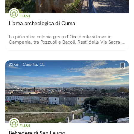
FLASH
L'area archeologica di Cuma
La più antica colonia greca d'Occidente si trova in
Campania, tra Pozzuoli e Bacoli. Resti della Via Sacra,
templi, terme e molto altro ancora, ci portano in un
passato lontanissimo.
22km | Caserta, CE
FLASH
Belvedere di San Leucio