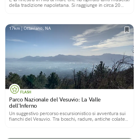
della tradizione napoletana. Si raggiunge in circa 20
minuti dal bivio tra via Cordoglio e la strada per il
belvedere Paradiso di Napoli.
17km | Ottaviano, NA
FLASH
Parco Nazionale del Vesuvio: La Valle
dell'Inferno
Un suggestivo percorso escursionistico si avventura sui
fianchi del Vesuvio. Tra boschi, radure, antiche colate
laviche e ginestre in fiore, si arriva piano piano al cono
del vulcano...