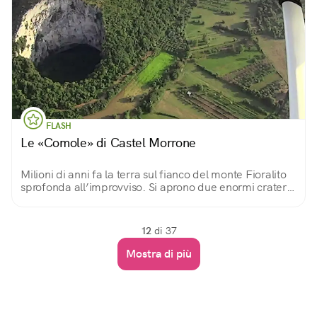
FLASH
Le «Comole» di Castel Morrone
Milioni di anni fa la terra sul fianco del monte Fioralito
sprofonda all’improvviso. Si aprono due enormi crateri
dalle pareti a picco: due varchi per entrare (con cautela)
nelle viscere della terra.
12
di 37
Mostra di più