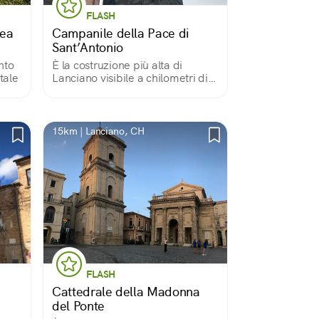
FLASH
nea
Campanile della Pace di
Sant’Antonio
nto
È la costruzione più alta di
tale
Lanciano visibile a chilometri di
distanza. Bisogna salire 360
gradini per ammirare la veduta
panoramica sulla città a 60 metri
d’altezza.
15km | Lanciano, CH
FLASH
Cattedrale della Madonna
del Ponte