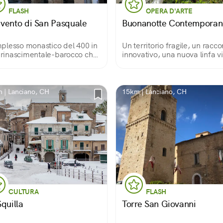
FLASH
OPERA D'ARTE
vento di San Pasquale
Buonanotte Contempora
lesso monastico del 400 in
Un territorio fragile, un racco
e rinascimentale-barocco che
innovativo, una nuova linfa vi
rende la Chiesa di Santa
a degli Angeli, un ampio
icato e un pozzo miracoloso
1709.
 | Lanciano, CH
15km | Lanciano, CH
CULTURA
FLASH
quilla
Torre San Giovanni