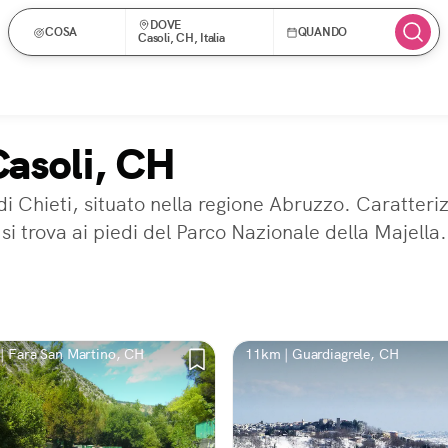
DOVE
COSA
QUANDO
Casoli, CH, Italia
Casoli, CH
di Chieti, situato nella regione Abruzzo. Caratteri
 si trova ai piedi del Parco Nazionale della Majella.
| Fara San Martino, CH
11km | Guardiagrele, CH