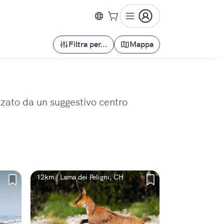
Filtra per...
Mappa
zzato da un suggestivo centro
12km | Lama dei Peligni, CH