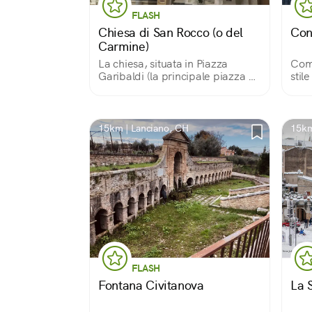
FLASH
Chiesa di San Rocco (o del
Con
Carmine)
La chiesa, situata in Piazza
Comp
Garibaldi (la principale piazza di
stil
Atessa), un tempo era intitolata
comp
alla Madonna del Carmine ed
Mari
era parte del convento dei
port
Carmelitani che fu fondato nel
del 
15km | Lanciano, CH
15km
1603.
FLASH
Fontana Civitanova
La S