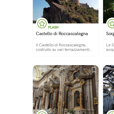
FLASH
Castello di Roccascalegna
Sor
Il Castello di Roccascalegna,
Le S
costruito su vari terrazzamenti
acqu
inclinati sulla roccia, è una
mon
struttura difensiva del XII secolo.
Rapp
magg
Mart
14km | Atessa, CH
14km
capi