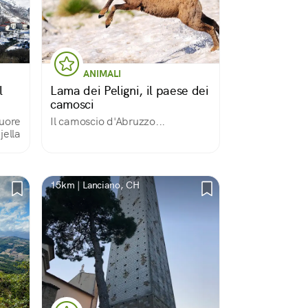
ANIMALI
l
Lama dei Peligni, il paese dei
camosci
cuore
Il camoscio d'Abruzzo...
jella
15km | Lanciano, CH