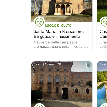
LUOGO DI CULTO
Santa Maria in Bressanoro,
Cas
tra gotico e rinascimento
Cam
cam
Nel verde della campagna
Gran
cremasca, una chiesa in cotto che
cost
nasconde un meraviglioso ciclo di
dell
affreschi
mure,
dopp
pedo
17km | Crema, CR
17km
fium