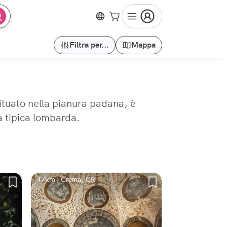
Filtra per...
Mappa
ituato nella pianura padana, è
a tipica lombarda.
17km | Crema, CR