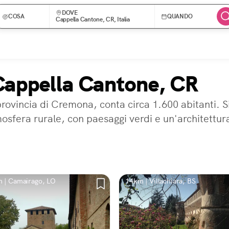
DOVE
COSA
QUANDO
Cappella Cantone, CR, Italia
 Cappella Cantone, CR
rovincia di Cremona, conta circa 1.600 abitanti. S
mosfera rurale, con paesaggi verdi e un'architettur
 | Camairago, LO
14km | Villachiara, BS