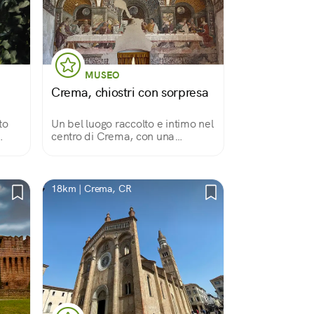
MUSEO
Crema, chiostri con sorpresa
to
Un bel luogo raccolto e intimo nel
centro di Crema, con una
sorpresa che non ti aspetti
ma
18km | Crema, CR