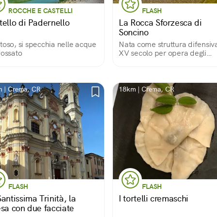
ROCCHE E CASTELLI
FLASH
tello di Padernello
La Rocca Sforzesca di
Soncino
toso, si specchia nelle acque
Nata come struttura difensiv
fossato
XV secolo per opera degli
Sforza, oggi l'inespugnabile
Rocca è visitabile e ospita d
Musei, oltre a eventi legati all
contemporanea.
 | Crema, CR
18km | Crema, CR
FLASH
FLASH
antissima Trinità, la
I tortelli cremaschi
esa con due facciate