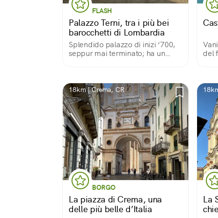
FLASH
Palazzo Terni, tra i più bei
Cas
barocchetti di Lombardia
Splendido palazzo di inizi ‘700,
Vani
seppur mai terminato; ha un
del 
ricco corredo di decori in cotto,
statue, balconi, inferriate in
bronzo e un magnifico cortile.
18km | Crema, CR
18km
BORGO
La piazza di Crema, una
La S
delle più belle d’Italia
chi