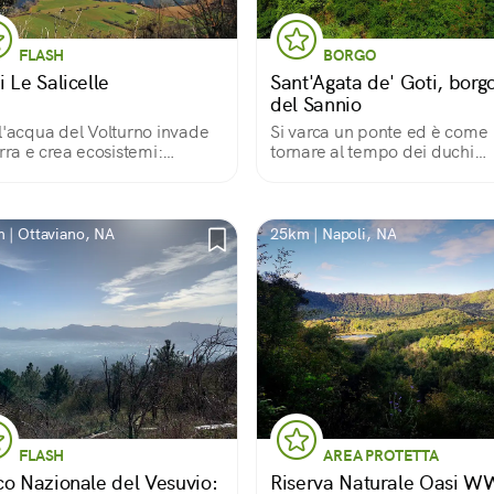
FLASH
BORGO
 Le Salicelle
Sant'Agata de' Goti, borg
del Sannio
l'acqua del Volturno invade
Si varca un ponte ed è come
erra e crea ecosistemi:
tornare al tempo dei duchi
eti, salici e pioppi diventano
Normanni
a per gli uccelli migratori e
o di trampolieri, svassi,
ci... Un paradiso per i
 | Ottaviano, NA
25km | Napoli, NA
watcher.
FLASH
AREA PROTETTA
co Nazionale del Vesuvio:
Riserva Naturale Oasi 