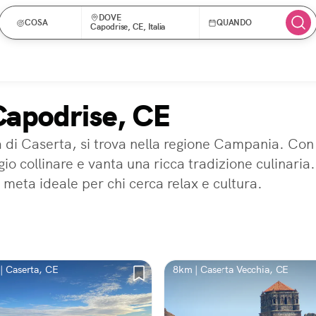
DOVE
COSA
QUANDO
Capodrise, CE, Italia
Capodrise, CE
 di Caserta, si trova nella regione Campania. Con 
o collinare e vanta una ricca tradizione culinaria.
meta ideale per chi cerca relax e cultura.
| Caserta, CE
8km | Caserta Vecchia, CE