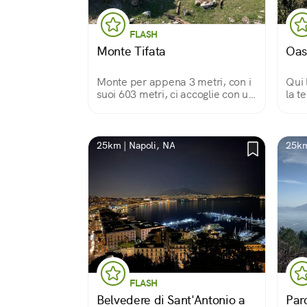
FLASH
Monte Tifata
Oasi
Monte per appena 3 metri, con i
Qui 
suoi 603 metri, ci accoglie con un
la t
sentiero abbastanza facile da
cann
percorrere per poi godere sulla
tapp
cima di tanta pace e tranquillità.
regn
rapa
25km | Napoli, NA
25km
bird
FLASH
Belvedere di Sant'Antonio a
Par