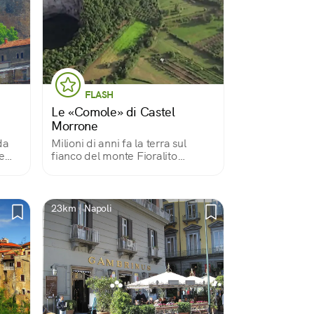
FLASH
a
Le «Comole» di Castel
Morrone
da
Milioni di anni fa la terra sul
e
fianco del monte Fioralito
he,
sprofonda all’improvviso. Si
rami,
aprono due enormi crateri dalle
 la
pareti a picco: due varchi per
entrare (con cautela) nelle viscere
23km | Napoli
della terra.