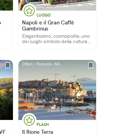
LUOGO
o
Napoli e il Gran Caffè
Gambrinus
Elegantissimo, cosmopolita, uno
dei luoghi simbolo della cultura
partenopea
28km | Pozzuoli, NA
FLASH
WWF
Il Rione Terra