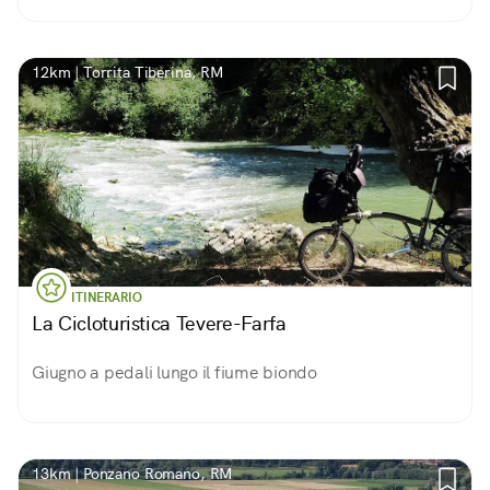
12km | Torrita Tiberina, RM
ITINERARIO
La Cicloturistica Tevere-Farfa
Giugno a pedali lungo il fiume biondo
13km | Ponzano Romano, RM