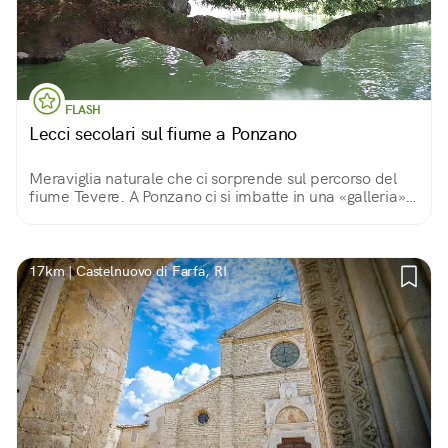
FLASH
Lecci secolari sul fiume a Ponzano
Meraviglia naturale che ci sorprende sul percorso del
fiume Tevere. A Ponzano ci si imbatte in una «galleria»
naturale dove i lecci secolari si adagiano sul letto del
fiume. In canoa spettacolo unico!
17km | Castelnuovo di Farfa, RI