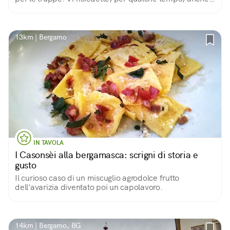
Bartolomeo Colleoni. Risale al XII secolo.
13km | Bergamo
IN TAVOLA
I Casonsèi alla bergamasca: scrigni di storia e
gusto
Il curioso caso di un miscuglio agrodolce frutto
dell'avarizia diventato poi un capolavoro.
14km | Bergamo, BG