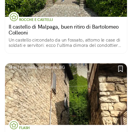
ROCCHE E CASTELLI
Il castello di Malpaga, buen ritiro di Bartolomeo
Colleoni
Un castello circondato da un fossato, attorno le case di
soldati e servitori: ecco l’ultima dimora del condottiero
che volle farsi principe
6km | Grumello del Monte, BG
FLASH