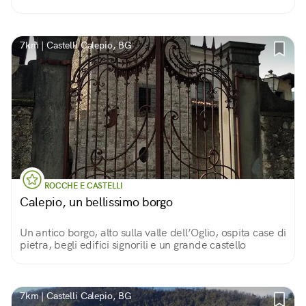
medioevale fatto di stradine strette, case di pietra e
raffinate ville tra ‘500 e ‘600.
7km | Castelli Calepio, BG
ROCCHE E CASTELLI
Calepio, un bellissimo borgo
Un antico borgo, alto sulla valle dell’Oglio, ospita case di
pietra, begli edifici signorili e un grande castello
7km | Castelli Calepio, BG