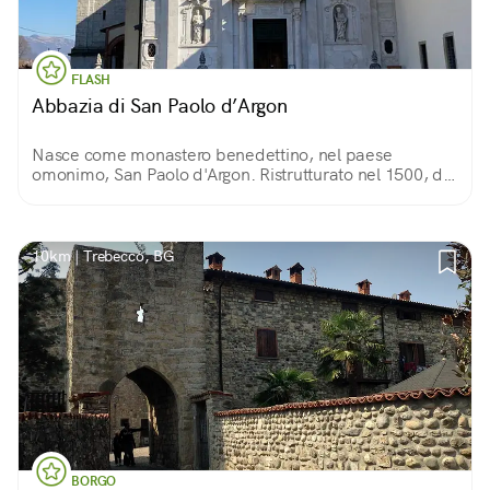
FLASH
Abbazia di San Paolo d’Argon
Nasce come monastero benedettino, nel paese
omonimo, San Paolo d'Argon. Ristrutturato nel 1500, di
quel periodo conserva due chiostri. Del 1600 sono la
Sala del Capitolo, il Refettorio e la chiesa.
10km | Trebecco, BG
BORGO