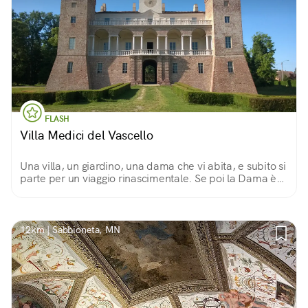
FLASH
Villa Medici del Vascello
Una villa, un giardino, una dama che vi abita, e subito si
parte per un viaggio rinascimentale. Se poi la Dama è
quella con l'ermellino, Cecilia Gallerani, il fascino è
irresistibile!
12km | Sabbioneta, MN