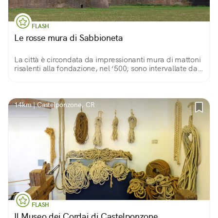
FLASH
Le rosse mura di Sabbioneta
La città è circondata da impressionanti mura di mattoni
risalenti alla fondazione, nel ‘500; sono intervallate da
sei poderosi bastioni, con due aperture, Porta Imperiale
e Porta della Vittoria.
14km | Castelponzone, CR
FLASH
Il Museo dei Cordai di Castelponzone