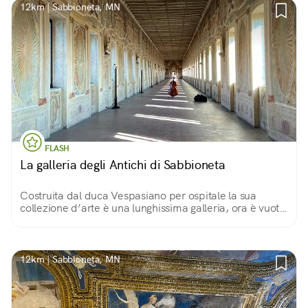
12km | Sabbioneta, MN
FLASH
La galleria degli Antichi di Sabbioneta
Costruita dal duca Vespasiano per ospitale la sua
collezione d’arte è una lunghissima galleria, ora è vuota
ma offre una straordinaria prospettiva, conclusa da un
tromp l’oeil di finte architetture.
12km | Sabbioneta, MN