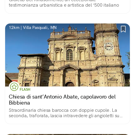
testimonianza urbanistica e artistica del ‘500 italiano
12km | Villa Pasquali, MN
FLASH
Chiesa di sant’Antonio Abate, capolavoro del
Bibbiena
Straordinaria chiesa barocca con doppie cupole. La
seconda, traforata, lascia intravedere gli angioletti su
cielo azzurro della prima, illuminata da finestre
nascoste. Ė come sbirciare in Paradiso.