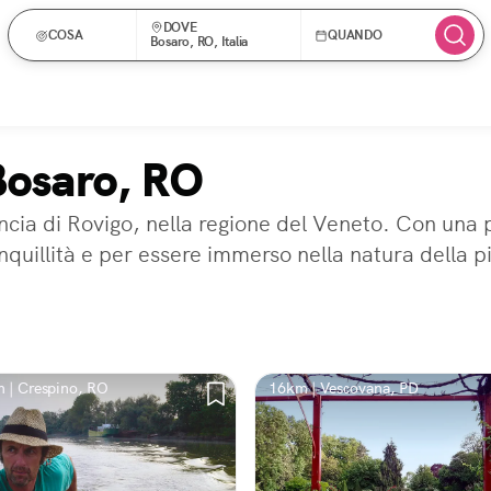
DOVE
COSA
QUANDO
Bosaro, RO, Italia
Bosaro, RO
incia di Rovigo, nella regione del Veneto. Con una 
anquillità e per essere immerso nella natura della
 | Crespino, RO
16km | Vescovana, PD