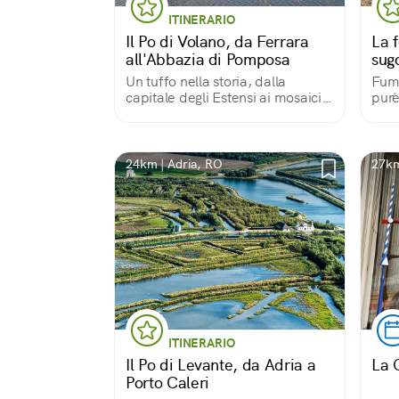
ITINERARIO
Il Po di Volano, da Ferrara
La 
all'Abbazia di Pomposa
sug
Un tuffo nella storia, dalla
Fuma
capitale degli Estensi ai mosaici
purè
della basilica medievale
che 
emo
24km | Adria, RO
27km
ITINERARIO
Il Po di Levante, da Adria a
La 
Porto Caleri