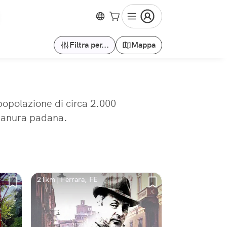
Filtra per...
Mappa
popolazione di circa 2.000
 pianura padana.
21km | Ferrara, FE