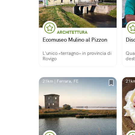
ARCHITETTURA
Ecomuseo Mulino al Pizzon
Disc
L'unico «terragno» in provincia di
Quan
Rovigo
dest
21km | Ferrara, FE
21km