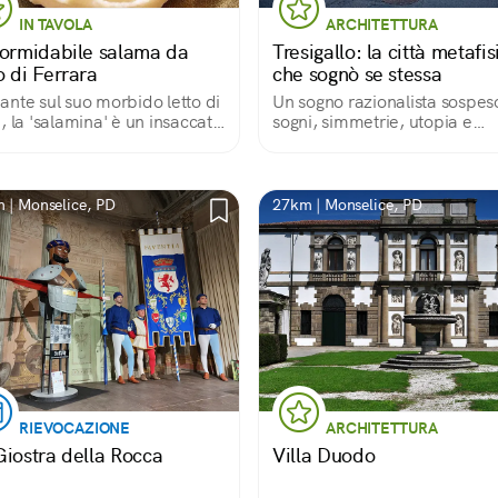
IN TAVOLA
ARCHITETTURA
formidabile salama da
Tresigallo: la città metafis
o di Ferrara
che sognò se stessa
nte sul suo morbido letto di
Un sogno razionalista sospeso
, la 'salamina' è un insaccato
sogni, simmetrie, utopia e
sprigiona soprattutto
silenzio
zioni
 | Monselice, PD
27km | Monselice, PD
RIEVOCAZIONE
ARCHITETTURA
Giostra della Rocca
Villa Duodo