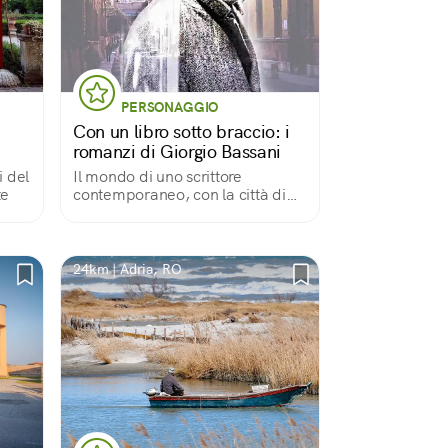
PERSONAGGIO
Con un libro sotto braccio: i
romanzi di Giorgio Bassani
i del
Il mondo di uno scrittore
te
contemporaneo, con la città di
Ferrara e il Delta del Po sullo
sfondo
24km | Adria, RO