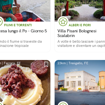
FIUMI E TORRENTI
ALBERI E FIORI
esa lungo il Po - Giorno 5
Villa Pisani Bolognesi
Scalabrin
do il fiume si traveste da
A volte è bello lasciare i pann
inazione tropicale
visitatore e diventare un ospi
 | Ferrara, FE
23km | Tresigallo, FE