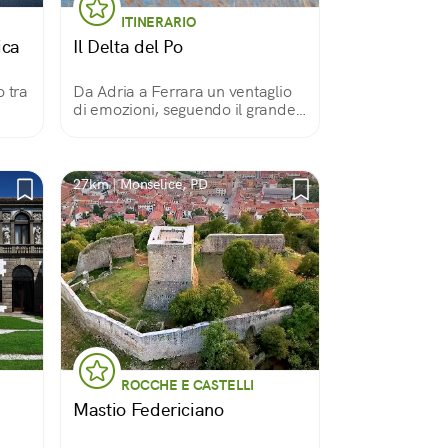
ITINERARIO
ica
Il Delta del Po
 tra
Da Adria a Ferrara un ventaglio
di emozioni, seguendo il grande
fiume che va incontro al mare
27km | Monselice, PD
ROCCHE E CASTELLI
Mastio Federiciano