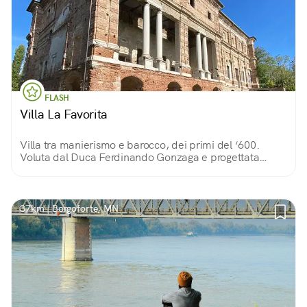
FLASH
Villa La Favorita
Villa tra manierismo e barocco, dei primi del ‘600.
Voluta dal Duca Ferdinando Gonzaga e progettata
dall’architetto Nicolò Sebregondi. Doveva ospitare la
corte ma non fu mai finita.
37km | Borgoforte, MN