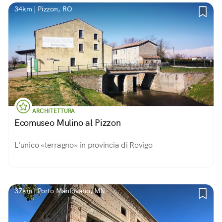
34km | Pizzon, RO
ARCHITETTURA
Ecomuseo Mulino al Pizzon
L'unico «terragno» in provincia di Rovigo
37km | Porto Mantovano, MN