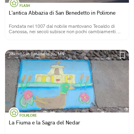
FLASH
L'antica Abbazia di San Benedetto in Polirone
Fondata nel 1007 dal nobile mantovano Teoaldo di
Canossa, nei secoli subisce non pochi cambiamenti.
L'area si compone di diversi edifici ed è uno dei più
grandi complessi monastici d'Italia.
23km | San Benedetto po, MN
FOLKLORE
La Fiuma e la Sagra del Nedar