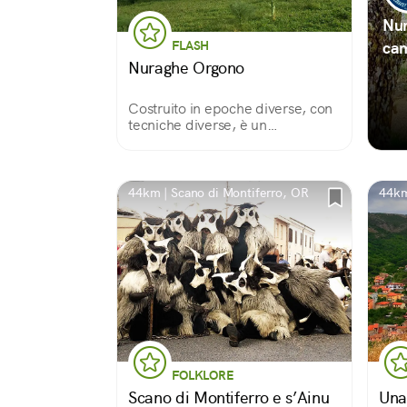
Nur
FLASH
ca
Nuraghe Orgono
Costruito in epoche diverse, con
tecniche diverse, è un
condensato di storia
dell'architettura nuragica. Un
unicum, con elementi insoliti
come la scala o la nicchia
44km | Scano di Montiferro, OR
44km
esterna. E una vista spettacolare.
FOLKLORE
Scano di Montiferro e s’Ainu
Una