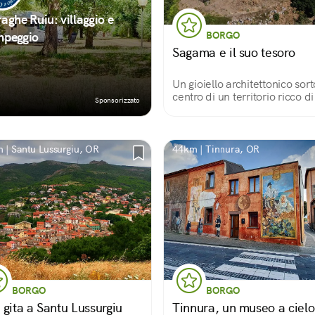
aghe Ruiu: villaggio e
mpeggio
BORGO
Sagama e il suo tesoro
Un gioiello architettonico sort
centro di un territorio ricco di
Sponsorizzato
eredità nuragiche
 | Santu Lussurgiu, OR
44km | Tinnura, OR
BORGO
BORGO
 gita a Santu Lussurgiu
Tinnura, un museo a cielo