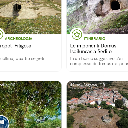
ARCHEOLOGIA
ITINERARIO
ropoli Filigosa
Le imponenti Domus
Ispiluncas a Sedilo
collina, quattro segreti
In un bosco suggestivo c'è il
complesso di domus de janas
Ispiluncas: uno dei più grandi
Sardegna
bello, OR
42km | Sagama, OR