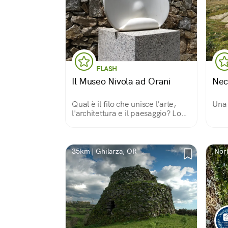
FLASH
Il Museo Nivola ad Orani
Nec
Qual è il filo che unisce l'arte,
Una 
l'architettura e il paesaggio? Lo
scopriamo qui, aggirandoci tra le
opere dell'artista e scultore
oranese Costantino Nivola (1911-
1988).
35km | Ghilarza, OR
Nor