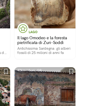
LAGO
Il lago Omodeo e la foresta
pietrificata di Zuri-Soddì
Antichissima Sardegna: gli alberi
 di
fossili di 25 milioni di anni fa
 di
43km | Suni, OR