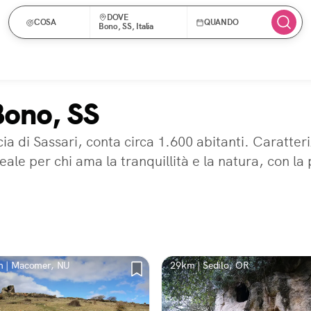
DOVE
COSA
QUANDO
Bono, SS, Italia
Bono, SS
cia di Sassari, conta circa 1.600 abitanti. Caratter
ideale per chi ama la tranquillità e la natura, con l
 | Macomer, NU
29km | Sedilo, OR