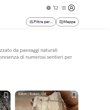
Filtra per...
Mappa
izzato da paesaggi naturali
a presenza di numerosi sentieri per
33km | Bidonì, OR