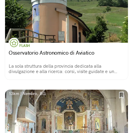
FLASH
Osservatorio Astronomico di Aviatico
La sola struttura della provincia dedicata alla
divulgazione e alla ricerca: corsi, visite guidate e un
telescopio capace di portare l'occhio umano ad una
distanza di 350 milioni di anni luce.
13km | Nembro, BG