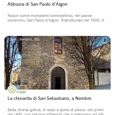
Abbazia di San Paolo d’Argon
Nasce come monastero benedettino, nel paese
omonimo, San Paolo d'Argon. Ristrutturato nel 1500, di
quel periodo conserva due chiostri. Del 1600 sono la
Sala del Capitolo, il Refettorio e la chiesa.
13km | Nembro, BG
FLASH
La chiesetta di San Sebastiano, a Nembro
Bella chiesa gotica, di sassi a spina di pesce, dei primi
del ‘400, con preziosi affreschi che si alternano ad altri