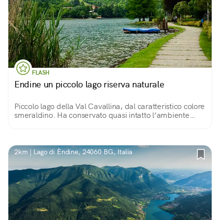
FLASH
Endine un piccolo lago riserva naturale
Piccolo lago della Val Cavallina, dal caratteristico colore
smeraldino. Ha conservato quasi intatto l’ambiente
naturale. 14 km di passeggiata nel verde, tra salici,
canneti e spiaggette.
2km | Lago di Èndine, 24060 BG, Italia