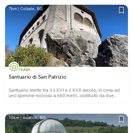
7km | Colzate, BG
FLASH
Santuario di San Patrizio
Santuario eretto tra il il XVI e il XVII secolo, in cima ad
uno sperone roccioso a 660 metri, costituito da due
chiese affrescate e un vasto loggiato panoramico sulla
Val Seriana.
10km | Aviatico, BG