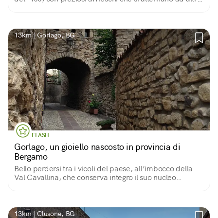
più ingenui e naif, e una bella pala d’altare di Antonio
Marinoni.
13km | Gorlago, BG
FLASH
Gorlago, un gioiello nascosto in provincia di
Bergamo
Bello perdersi tra i vicoli del paese, all’imbocco della
Val Cavallina, che conserva integro il suo nucleo
medioevale fatto di stradine strette, case di pietra e
raffinate ville tra ‘500 e ‘600.
13km | Clusone, BG