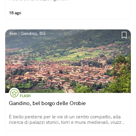
18 ago
4km | Gandino, BG
FLASH
Gandino, bel borgo delle Orobie
È bello perdersi per le vie di un centro compatto, alla
ricerca di palazzi storici, torri e mura medievali, viuzze,
cortili verdeggianti, scorci sulle colline che offrono
splendide passeggiate.