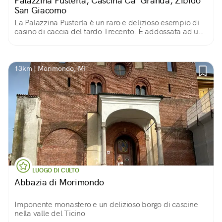
Palazzina Pusterla, Cascina Ca’ Granda, Zibido
San Giacomo
La Palazzina Pusterla è un raro e delizioso esempio di
casino di caccia del tardo Trecento. È addossata ad una
roggia in cui pesca la ruota di mulino. Intorno un bel
parco, pozzo e forno.
13km | Morimondo, MI
LUOGO DI CULTO
Abbazia di Morimondo
Imponente monastero e un delizioso borgo di cascine
nella valle del Ticino