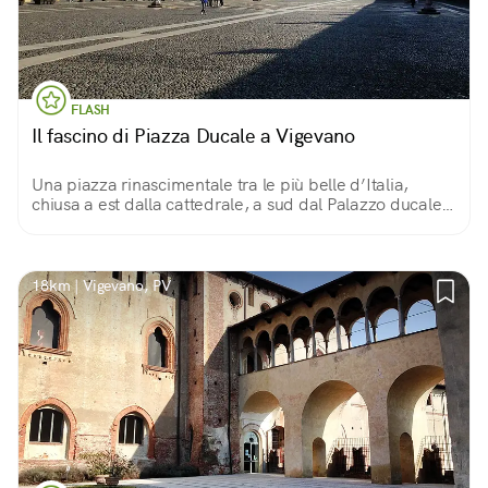
FLASH
Il fascino di Piazza Ducale a Vigevano
Una piazza rinascimentale tra le più belle d’Italia,
chiusa a est dalla cattedrale, a sud dal Palazzo ducale
degli Sforza, circondata da portici e dominata dalla
torre del Bramante.
18km | Vigevano, PV