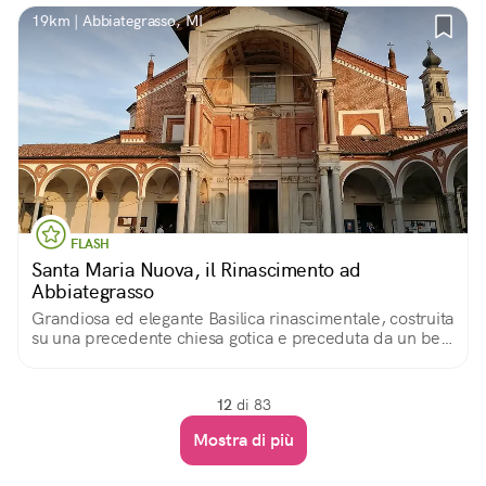
19km | Abbiategrasso, MI
FLASH
Santa Maria Nuova, il Rinascimento ad
Abbiategrasso
Grandiosa ed elegante Basilica rinascimentale, costruita
su una precedente chiesa gotica e preceduta da un bel
quadriportico e da un altissimo pronao. Interno rococò.
12
di 83
Mostra di più