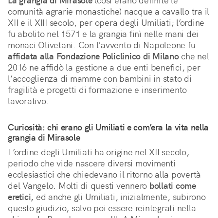
La grangia di Mirasole
(così erano definite le
comunità agrarie monastiche) nacque a cavallo tra il
XII e il XIII secolo, per opera degli Umiliati; l’ordine
fu abolito nel 1571 e la grangia finì nelle mani dei
monaci Olivetani. Con l’avvento di Napoleone fu
affidata alla Fondazione Policlinico di Milano
che nel
2016 ne affidò la gestione a due enti benefici, per
l’accoglienza di mamme con bambini in stato di
fragilità e progetti di formazione e inserimento
lavorativo.
Curiosità: chi erano gli Umiliati e com’era la vita nella
grangia di Mirasole
L’ordine degli Umiliati ha origine nel XII secolo,
periodo che vide nascere diversi movimenti
ecclesiastici che chiedevano il ritorno alla povertà
del Vangelo. Molti di questi vennero
bollati come
eretici,
ed anche gli Umiliati, inizialmente, subirono
questo giudizio, salvo poi essere reintegrati nella