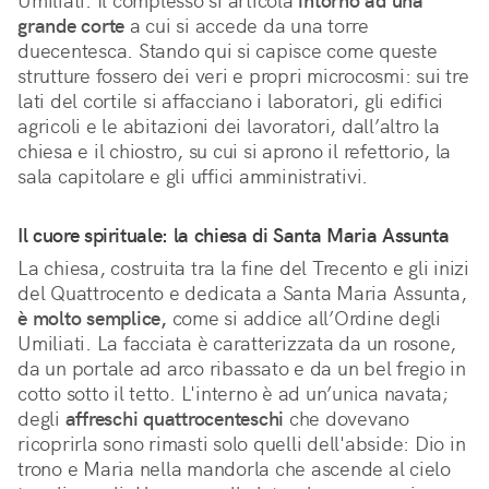
Umiliati. Il complesso si articola 
intorno ad una 
grande corte
 a cui si accede da una torre 
duecentesca. Stando qui si capisce come queste 
strutture fossero dei veri e propri microcosmi: sui tre 
lati del cortile si affacciano i laboratori, gli edifici 
agricoli e le abitazioni dei lavoratori, dall’altro la 
chiesa e il chiostro, su cui si aprono il refettorio, la 
sala capitolare e gli uffici amministrativi.
Il cuore spirituale: la chiesa di Santa Maria Assunta
La chiesa, costruita tra la fine del Trecento e gli inizi 
del Quattrocento e dedicata a Santa Maria Assunta, 
è molto semplice,
 come si addice all’Ordine degli 
Umiliati. La facciata è caratterizzata da un rosone, 
da un portale ad arco ribassato e da un bel fregio in 
cotto sotto il tetto. L'interno è ad un’unica navata; 
degli 
affreschi quattrocenteschi
 che dovevano 
ricoprirla sono rimasti solo quelli dell'abside: Dio in 
trono e Maria nella mandorla che ascende al cielo 