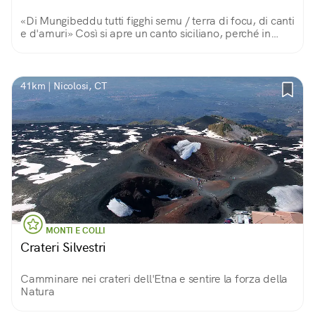
«Di Mungibeddu tutti figghi semu / terra di focu, di canti
e d'amuri» Così si apre un canto siciliano, perché in
questa terra di fuoco, canti e amore, il grande vulcano è
un Monte Bello e paterno.
41km | Nicolosi, CT
MONTI E COLLI
Crateri Silvestri
Camminare nei crateri dell'Etna e sentire la forza della
Natura