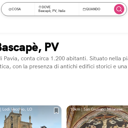
DOVE
COSA
QUANDO
Bascapè, PV, Italia
Bascapè, PV
i Pavia, conta circa 1.200 abitanti. Situato nella 
ica, con la presenza di antichi edifici storici e una
| Lodi Vecchio, LO
10km | San Giuliano Milanese,
Viboldone, MI