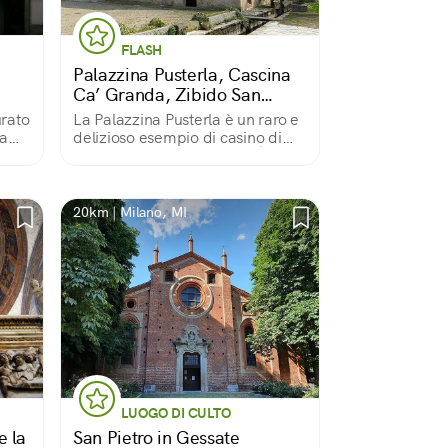
FLASH
Palazzina Pusterla, Cascina
Ca’ Granda, Zibido San
Giacomo
urato
La Palazzina Pusterla è un raro e
ta
delizioso esempio di casino di
caccia del tardo Trecento. È
addossata ad una roggia in cui
e
pesca la ruota di mulino. Intorno
un bel parco, pozzo e forno.
20km | Milano, MI
LUOGO DI CULTO
e la
San Pietro in Gessate