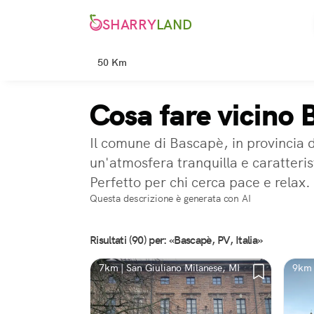
SHARRY
LAND
50 Km
Cosa fare vicino 
Il comune di Bascapè, in provincia d
un'atmosfera tranquilla e caratterist
Perfetto per chi cerca pace e relax.
Questa descrizione è generata con AI
Risultati (90) per: «Bascapè, PV, Italia»
7km | San Giuliano Milanese, MI
9km 