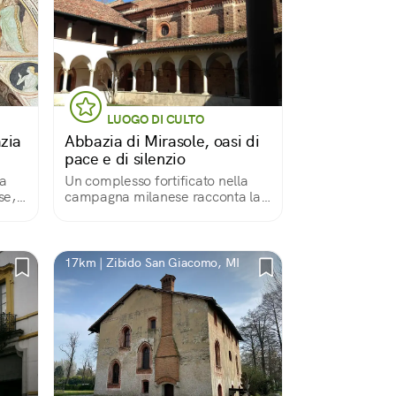
LUOGO DI CULTO
azia
Abbazia di Mirasole, oasi di
pace e di silenzio
a
Un complesso fortificato nella
se,
campagna milanese racconta la
spiritualità vissuta dall'ordine
i
monastico degli Umiliati
17km | Zibido San Giacomo, MI