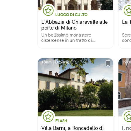
LUOGO DI CULTO
L’Abbazia di Chiaravalle alle
La T
porte di Milano
Un bellissimo monastero
Sore
cistercense in un tratto di
cono
campagna irrigua sopravvissuta
di m
all’assalto della città
nell
figl
Tacc
18km | Dovera, CR
19km
le or
Lamb
FLASH
Villa Barni, a Roncadello di
Il r