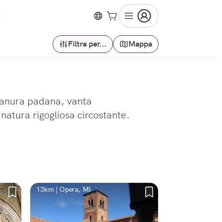
Filtra per...
Mappa
pianura padana, vanta
 natura rigogliosa circostante.
13km | Opera, MI