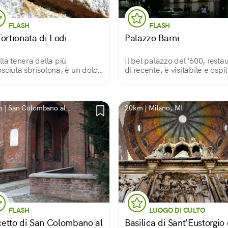
FLASH
FLASH
ortionata di Lodi
Palazzo Barni
lla tenera della più
Il bel palazzo del '600, resta
sciuta sbrisolona, è un dolce
di recente, è visitabile e ospi
andorle lodigiano. Nata
anche mostre d'arte. C'è
'800 e tramandata di padre in
un'anima nobile nei suoi alti
io dalla famiglia di pasticceri
soffitti affrescati, nelle ampi
hinardi, è una bontà a tutte
scalinate e negli ariosi cortili
 | San Colombano al
20km | Milano, MI
e!
interni.
ro, MI
FLASH
LUOGO DI CULTO
icetto di San Colombano al
Basilica di Sant'Eustorgio 