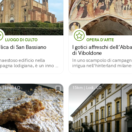
LUOGO DI CULTO
OPERA D'ARTE
ilica di San Bassiano
I gotici affreschi dell’Abb
di Viboldone
aestoso edificio nella
In uno scampolo di campagn
agna lodigiana, è un inno al
irrigua nell’hinterland milane
nico-gotico lombardo
un’abbazia trecentesca
custodisce splendidi affresch
 | Lodi, LO
15km | Lodi, LO