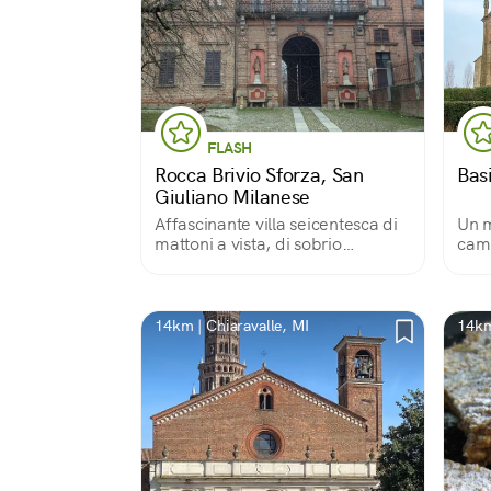
FLASH
Rocca Brivio Sforza, San
Bas
Giuliano Milanese
Affascinante villa seicentesca di
Un m
mattoni a vista, di sobrio
camp
barocco, che si erge su un lieve
roma
rialzo isolato nella campagna.
Dal monumentale cancello si
intravede il giardino con
14km | Chiaravalle, MI
14km
un’elegante loggia.