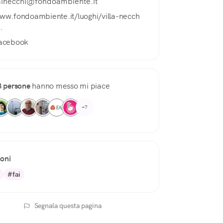
ainecchi@fondoambiente.it
ww.fondoambiente.it/luoghi/villa-necch
..
acebook
3 persone
hanno messo mi piace
+7
ioni
#fai
Segnala questa pagina