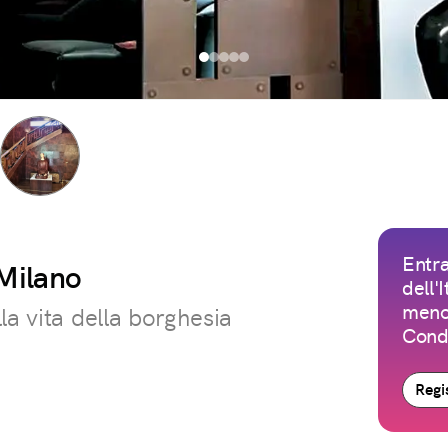
Entra
 Milano
dell'
meno 
la vita della borghesia
Condi
Regis