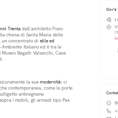
Dov'è
L
V
nni Trenta
 dall'architetto Piero 
(
la chiesa di Santa Maria delle 
I
, un concentrato di 
stile ed 
 Ambiente Italiano ed è tra le 
 Museo Bagatti Valsecchi, Casa 
i. 
 sicuramente la sua 
modernità:
 ci 
 che contemporanea, come le porte 
Contat
multigetto antesignana 
sopra i mobili, gli armadi tipo Pax 
Bi
+