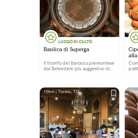
LUOGO DI CULTO
Basilica di Superga
Cip
all
Il trionfo del Barocco piemontese
Come
dal Belvedere più suggestivo di
piat
Torino
10km | Torino, TO
10km