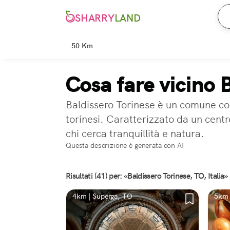
SHARRY
LAND
50 Km
Cosa fare vicino 
Baldissero Torinese è un comune con c
torinesi. Caratterizzato da un cent
chi cerca tranquillità e natura.
Questa descrizione è generata con AI
Risultati (41) per: «Baldissero Torinese, TO, Italia»
4km | Superga, TO
5km 