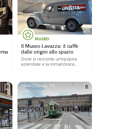
MUSEO
Il Museo Lavazza: il caffè
nema
dalle origini allo spazio
Dove si racconta un’epopea
aziendale e la romanzesca
vicenda della bevanda più
i al
popolare al mondo.
10km | Torino, TO