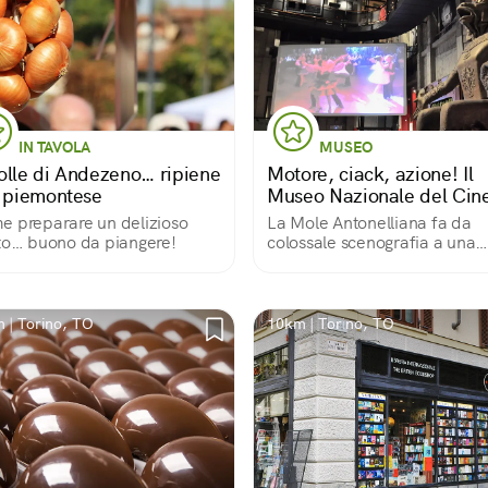
IN TAVOLA
MUSEO
olle di Andezeno… ripiene
Motore, ciack, azione! Il
a piemontese
Museo Nazionale del Ci
 preparare un delizioso
La Mole Antonelliana fa da
to… buono da piangere!
colossale scenografia a una
collezione multimediale sulla
settima arte che non ha ugual
mondo
 | Torino, TO
10km | Torino, TO