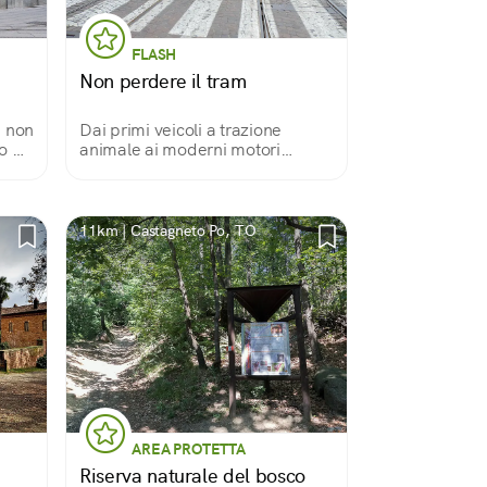
FLASH
Non perdere il tram
a non
Dai primi veicoli a trazione
o di
animale ai moderni motori
ha
elettrici di grande potenza, il
omi
tram ha caratterizzato i paesaggi
urbani. È bello salire su un
vecchio tram, restaurato e di
11km | Castagneto Po, TO
nuovo in servizio.
AREA PROTETTA
Riserva naturale del bosco