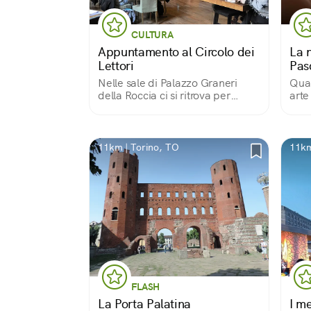
CULTURA
Appuntamento al Circolo dei
La n
Lettori
Pas
Nelle sale di Palazzo Graneri
Quan
della Roccia ci si ritrova per
arte
passione libraria, ma con quel
pizzico di mondanità che rende
l’incontro ancor più piacevole
11km | Torino, TO
11km
FLASH
La Porta Palatina
I me