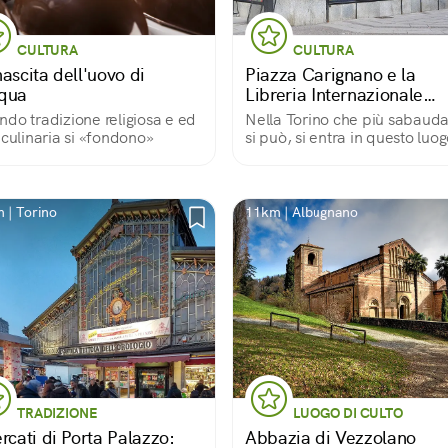
CULTURA
CULTURA
ascita dell'uovo di
Piazza Carignano e la
qua
Libreria Internazionale
Luxemburg
do tradizione religiosa e ed
Nella Torino che più sabaud
 culinaria si «fondono»
si può, si entra in questo luog
cultura anticonformista che 
visto il passaggio di grandi n
della letteratura.
 | Torino
11km | Albugnano
TRADIZIONE
LUOGO DI CULTO
rcati di Porta Palazzo:
Abbazia di Vezzolano