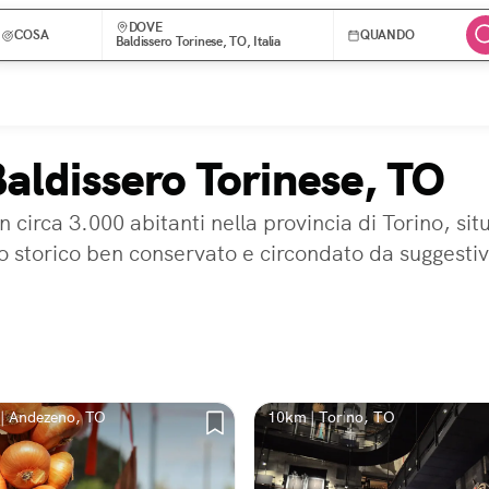
DOVE
COSA
QUANDO
Baldissero Torinese, TO, Italia
Baldissero Torinese, TO
irca 3.000 abitanti nella provincia di Torino, situ
ro storico ben conservato e circondato da suggesti
| Andezeno, TO
10km | Torino, TO