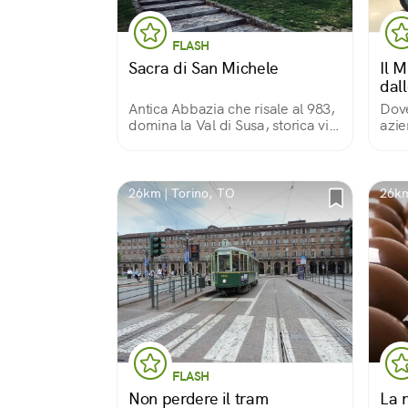
FLASH
Sacra di San Michele
Il M
dall
Antica Abbazia che risale al 983,
Dove
domina la Val di Susa, storica via
azie
di collegamento con la Francia.
vice
Dedicata all’Arcangelo San
popo
Michele, è parte della via
Micaelica, lunga oltre 2000 km.
26km | Torino, TO
26km
FLASH
Non perdere il tram
La n