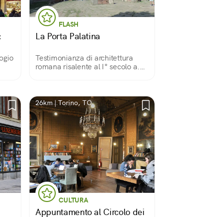
FLASH
:
La Porta Palatina
logio
Testimonianza di architettura
romana risalente al I° secolo a.
C., è oggi inserita, assieme al
vicino teatro, nel Parco
Archeologico inaugurato nel
2006, in occasione delle
26km | Torino, TO
Olimpiadi invernali.
CULTURA
Appuntamento al Circolo dei