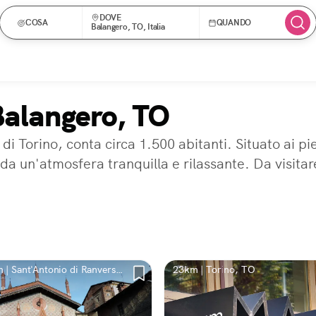
DOVE
COSA
QUANDO
Balangero, TO, Italia
Balangero, TO
di Torino, conta circa 1.500 abitanti. Situato ai pi
a un'atmosfera tranquilla e rilassante. Da visitare
 | Sant'Antonio di Ranverso,
23km | Torino, TO