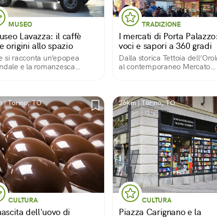
MUSEO
TRADIZIONE
useo Lavazza: il caffè
I mercati di Porta Palazzo
e origini allo spazio
voci e sapori a 360 gradi
 si racconta un’epopea
Dalla storica Tettoia dell’Oro
ndale e la romanzesca
al contemporaneo Mercato
nda della bevanda più
Centrale
lare al mondo.
 | Torino, TO
26km | Torino, TO
CULTURA
CULTURA
ascita dell'uovo di
Piazza Carignano e la