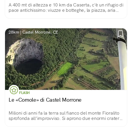
A 400 mt di altezza e 10 km da Caserta, c'è un rifugio di
pace antichissimo: viuzze e botteghe, la piazza, aria
fresca e panorami, per non dire della cattedrale, la
cupola e la Torre dei Falchi...
28km | Castel Morrone, CE
FLASH
Le «Comole» di Castel Morrone
Milioni di anni fa la terra sul fianco del monte Fioralito
sprofonda all’improvviso. Si aprono due enormi crateri
dalle pareti a picco: due varchi per entrare (con cautela)
nelle viscere della terra.