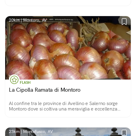
20km | Montoro, AV
FLASH
La Cipolla Ramata di Montoro
Al confine tra le province di Avellino e Salerno sorge
Montoro dove si coltiva una meraviglia e eccellenza
territoriale: la cipolla ramata varietà dolce e profumata
dal gusto inconfondibile!
23km | Montefusco, AV