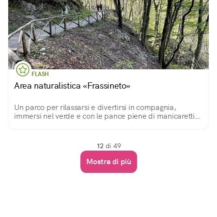
FLASH
Area naturalistica «Frassineto»
Un parco per rilassarsi e divertirsi in compagnia,
immersi nel verde e con le pance piene di manicaretti
da preparare con i barbecue in loco o da portare da
casa per un bel pic nic.
12
di 49
Mostra di più