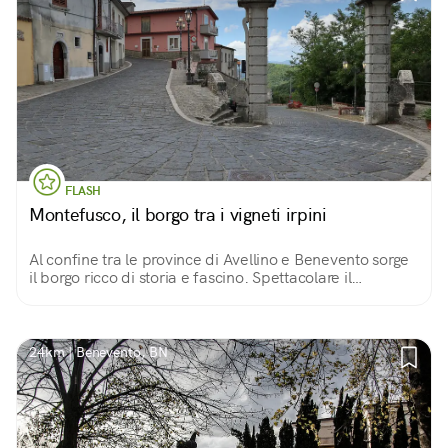
FLASH
Montefusco, il borgo tra i vigneti irpini
Al confine tra le province di Avellino e Benevento sorge
il borgo ricco di storia e fascino. Spettacolare il
paesaggio circostante dove i vigneti dei pregiati vini
irpini e sanniti si estendono.
24km | Benevento, BN