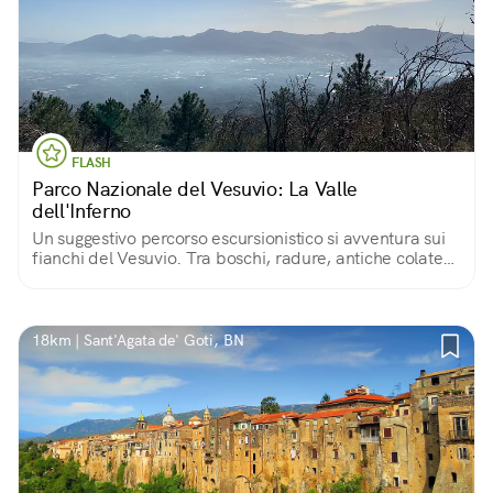
FLASH
Parco Nazionale del Vesuvio: La Valle
dell'Inferno
Un suggestivo percorso escursionistico si avventura sui
fianchi del Vesuvio. Tra boschi, radure, antiche colate
laviche e ginestre in fiore, si arriva piano piano al cono
del vulcano...
18km | Sant'Agata de' Goti, BN