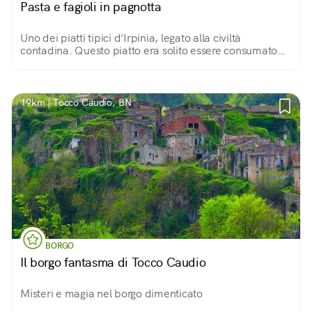
Pasta e fagioli in pagnotta
Uno dei piatti tipici d'Irpinia, legato alla civiltà
contadina. Questo piatto era solito essere consumato
dai lavoratori nei campi in pausa pranzo. Leccornia
rimasta intatta come allora!
19km | Tocco Caudio, BN
BORGO
Il borgo fantasma di Tocco Caudio
Misteri e magia nel borgo dimenticato