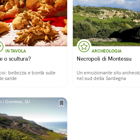
IN TAVOLA
ARCHEOLOGIA
e o scultura?
Necropoli di Montessu
oi: bellezza e bontà sulle
Un emozionante sito archeol
le sarde
nel sud della Sardegna
 | Gonnesa, SU