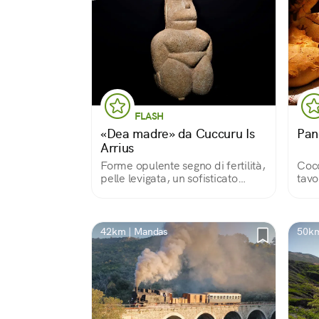
FLASH
«Dea madre» da Cuccuru Is
Pan
Arrius
Forme opulente segno di fertilità,
Cocc
pelle levigata, un sofisticato
tavo
copricapo... La «dea madre»
rappresenta forse il ciclo eterno
della vita. Ritrovata in una
necropoli, ha più di 6000 anni di
42km | Mandas
50km
età.