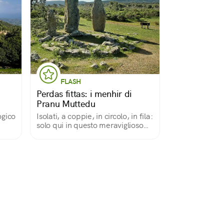
FLASH
Perdas fittas: i menhir di
Pranu Muttedu
ogico
Isolati, a coppie, in circolo, in fila:
solo qui in questo meraviglioso
Parco Archeologico i menhir sono
circa 60, misteriosi e magnetici,
più antichi di Stonehenge.