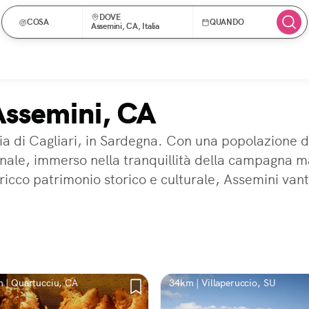
DOVE
COSA
QUANDO
Assemini, CA, Italia
 Assemini, CA
 di Cagliari, in Sardegna. Con una popolazione di 
onale, immerso nella tranquillità della campagna ma
ricco patrimonio storico e culturale, Assemini vant
 | Quartucciu, CA
34km | Villaperuccio, SU