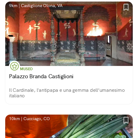
9km | Castiglione Olona, VA
MUSEO
Palazzo Branda Castiglioni
Il Cardinale, l'antipapa e una gemma dell’umanesimo
italiano
10km | Cucciago, CO