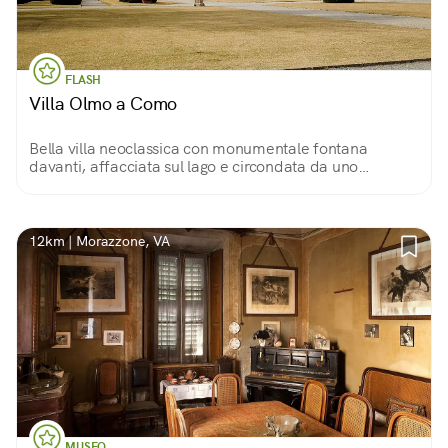
FLASH
Villa Olmo a Como
Bella villa neoclassica con monumentale fontana
davanti, affacciata sul lago e circondata da uno
splendido giardino che digrada in bosco su retro.
Un’oasi di pace.
12km | Morazzone, VA
MUSEO