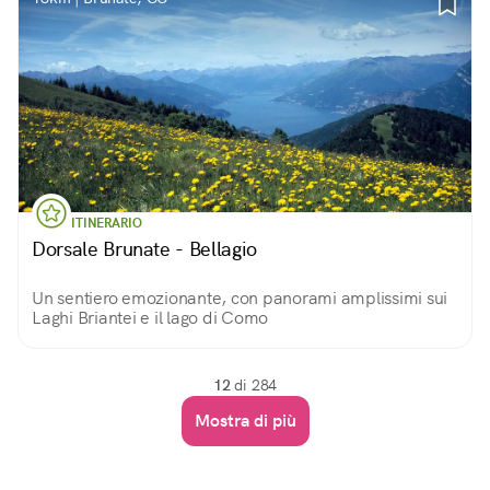
ITINERARIO
Dorsale Brunate - Bellagio
Un sentiero emozionante, con panorami amplissimi sui
Laghi Briantei e il lago di Como
12
di 284
Mostra di più