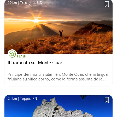
22km | Trasaghis, UD
FLASH
Il tramonto sul Monte Cuar
Principe dei monti friulani è il Monte Cuar, che in lingua
friulana significa corno, come la forma assunta dalla
sua sommità. Dalla cima si gode di un tramonto unico
che guarda tutto il Friuli.
24km | Toppo, PN