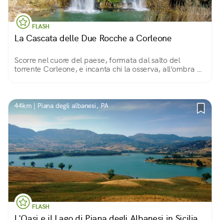
FLASH
La Cascata delle Due Rocche a Corleone
Scorre nel cuore del paese, formata dal salto del
torrente Corleone, e incanta chi la osserva, all’ombra di
gelsi, noci e frassini, o ne contempla il Canyon dall'alto
della superba Rocca dei Maschi!
44km | Piana degli albanesi, PA
FLASH
L'Oasi e il Lago di Piana degli Albanesi in Sicilia