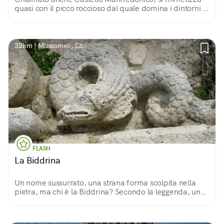
quasi con il picco roccioso dal quale domina i dintorni.
Le sue sale raccontano la storia antica del Regno di
Sicilia, e non poche leggende.
32km | Mussomeli, CL
FLASH
La Biddrina
Un nome sussurrato, una strana forma scolpita nella
pietra, ma chi è la Biddrina? Secondo la leggenda, un
serpente con squame luminose che mangia i bambini e
vive negli acquitrini siciliani. Attenti!