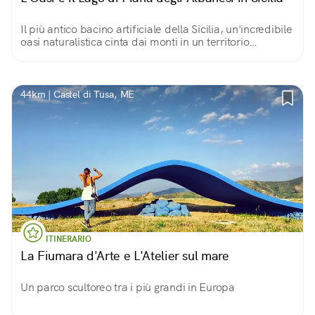
Il più antico bacino artificiale della Sicilia, un'incredibile
oasi naturalistica cinta dai monti in un territorio
accogliente e ricco d'acque, che nel XV secolo esuli
albanesi elessero a nuova patria
44km | Castel di Tusa, ME
ITINERARIO
La Fiumara d'Arte e L'Atelier sul mare
Un parco scultoreo tra i più grandi in Europa