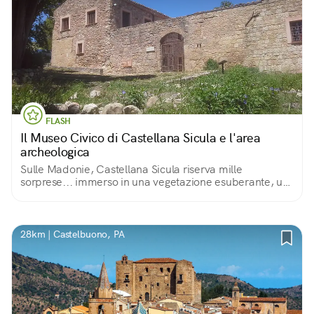
FLASH
Il Museo Civico di Castellana Sicula e l'area
archeologica
Sulle Madonie, Castellana Sicula riserva mille
sorprese... immerso in una vegetazione esuberante, un
museo civico racchiude misteriosi ipogei romani e
collezioni archeologiche ed etnoantropologiche
28km | Castelbuono, PA