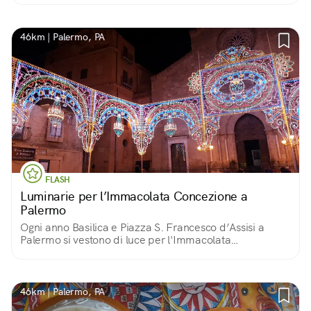
46km | Palermo, PA
FLASH
Luminarie per l’Immacolata Concezione a
Palermo
Ogni anno Basilica e Piazza S. Francesco d’Assisi a
Palermo si vestono di luce per l'Immacolata
Concezione: una tradizione solenne di «luminarie» che
si ripete dalla scomparsa della peste nel 1624.
46km | Palermo, PA