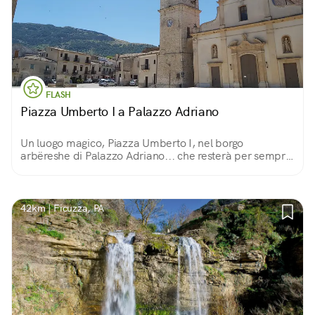
FLASH
Piazza Umberto I a Palazzo Adriano
Un luogo magico, Piazza Umberto I, nel borgo
arbëreshe di Palazzo Adriano... che resterà per sempre
immortalato nel capolavoro da Oscar del regista
siciliano Giuseppe Tornatore: Nuovo Cinema Paradiso
42km | Ficuzza, PA