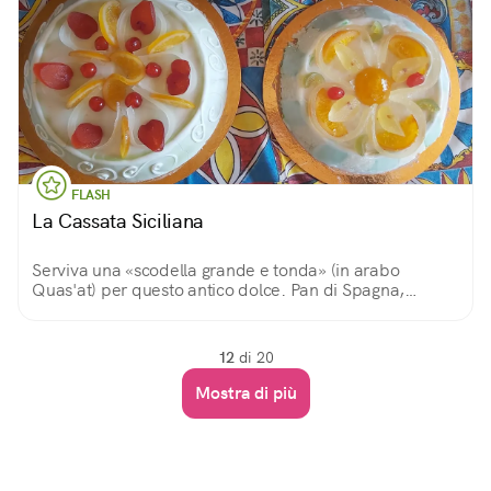
FLASH
La Cassata Siciliana
Serviva una «scodella grande e tonda» (in arabo
Quas'at) per questo antico dolce. Pan di Spagna,
ricotta, pezzetti di cioccolato e frutta candita per
celebrare la tradizione della Pasqua a Palermo
12
di 20
Mostra di più