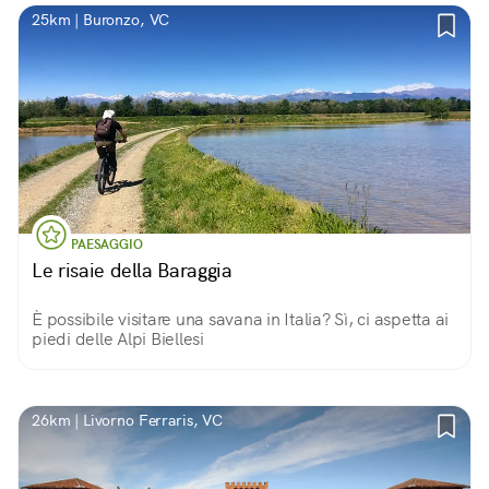
25km | Buronzo, VC
PAESAGGIO
Le risaie della Baraggia
È possibile visitare una savana in Italia? Sì, ci aspetta ai
piedi delle Alpi Biellesi
26km | Livorno Ferraris, VC