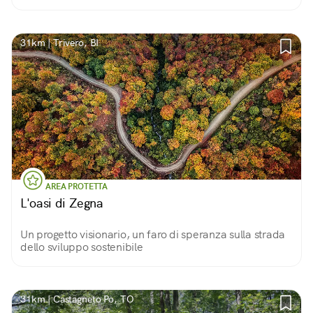
il famigerato frate combatté la sua ultima battaglia.
31km | Trivero, BI
AREA PROTETTA
L'oasi di Zegna
Un progetto visionario, un faro di speranza sulla strada
dello sviluppo sostenibile
31km | Castagneto Po, TO