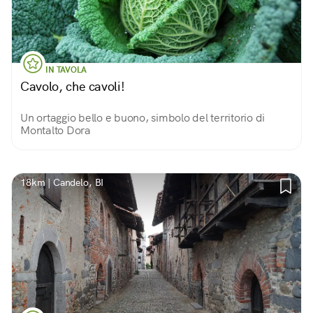
IN TAVOLA
Cavolo, che cavoli!
Un ortaggio bello e buono, simbolo del territorio di
Montalto Dora
18km | Candelo, BI