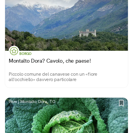
BORGO
Montalto Dora? Cavolo, che paese!
Piccolo comune del canavese con un «fiore
all'occhiello» davvero particolare
9km | Montalto Dora, TO