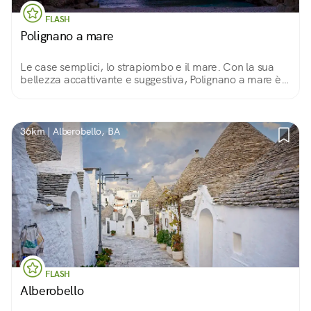
FLASH
Polignano a mare
Le case semplici, lo strapiombo e il mare. Con la sua
bellezza accattivante e suggestiva, Polignano a mare è
una delle perle incastonate sulla costa pugliese a sud di
Bari.
36km | Alberobello, BA
FLASH
Alberobello