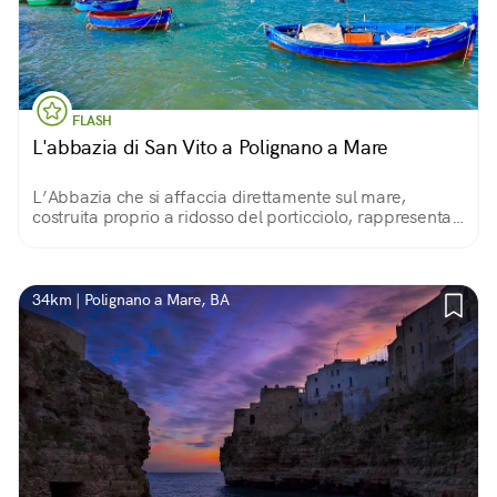
FLASH
L'abbazia di San Vito a Polignano a Mare
L’Abbazia che si affaccia direttamente sul mare,
costruita proprio a ridosso del porticciolo, rappresenta
tutt’oggi un esempio di architettura monastica di
rilevante importanza storica.
34km | Polignano a Mare, BA