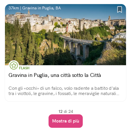
37km | Gravina in Puglia, BA
FLASH
Gravina in Puglia, una città sotto la Città
Con gli «occhi» di un falco, volo radente a battito d'ala
tra i viottoli, le gravine, i fossati, le meraviglie naturali
che Gravina regala a chiunque faccia visita.
Un'esperienza da non perdere!
12
di 24
Mostra di più