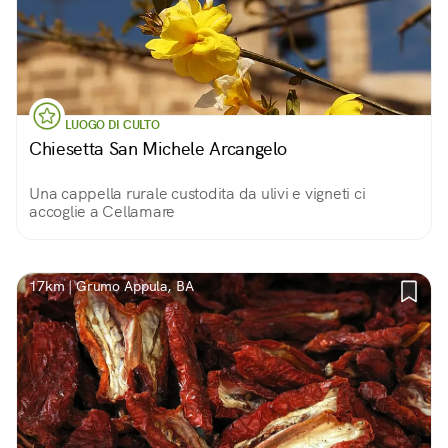
LUOGO DI CULTO
Chiesetta San Michele Arcangelo
Una cappella rurale custodita da ulivi e vigneti ci
accoglie a Cellamare
17km | Grumo Appula, BA